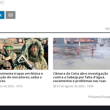
co
Ver
ovimenta tropas em Ibiúna e
Câmara de Cotia abre investigação
ção de moradores; saiba o
contra a Sabesp por falta d’água,
eceu
vazamentos e problemas nas ruas
to de 2026 - 14:51
05 de Agosto de 2026 - 14:00
Próxima Post