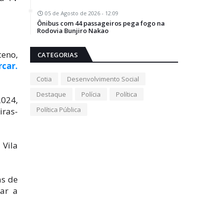
05 de Agosto de 2026 - 12:09
Ônibus com 44 passageiros pega fogo na
Rodovia Bunjiro Nakao
ceno,
CATEGORIAS
rcar.
Cotia
Desenvolvimento Social
Destaque
Polícia
Política
2024,
Política Pública
iras-
 Vila
as de
rar a