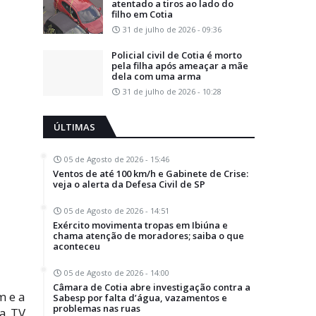
atentado a tiros ao lado do
filho em Cotia
31 de julho de 2026 - 09:36
Policial civil de Cotia é morto
pela filha após ameaçar a mãe
dela com uma arma
31 de julho de 2026 - 10:28
ÚLTIMAS
05 de Agosto de 2026 - 15:46
Ventos de até 100 km/h e Gabinete de Crise:
veja o alerta da Defesa Civil de SP
05 de Agosto de 2026 - 14:51
Exército movimenta tropas em Ibiúna e
chama atenção de moradores; saiba o que
aconteceu
05 de Agosto de 2026 - 14:00
Câmara de Cotia abre investigação contra a
m e a
Sabesp por falta d’água, vazamentos e
problemas nas ruas
da TV