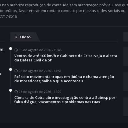
Cia não autoriza reprodução de conteúdo sem autorização prévia. Caso qu
 conteúdos, favor entrar em contato conosco por nossas redes sociais ou
97717-3516
ÚLTIMAS
em
05 de Agosto de 2026 - 15:46
Ventos de até 100 km/h e Gabinete de Crise: veja o alerta
da Defesa Civil de SP
05 de Agosto de 2026 - 14:51
a
Exército movimenta tropas em Ibiúna e chama atenção
de moradores; saiba o que aconteceu
05 de Agosto de 2026 - 14:00
Câmara de Cotia abre investigação contra a Sabesp por
falta d’água, vazamentos e problemas nas ruas