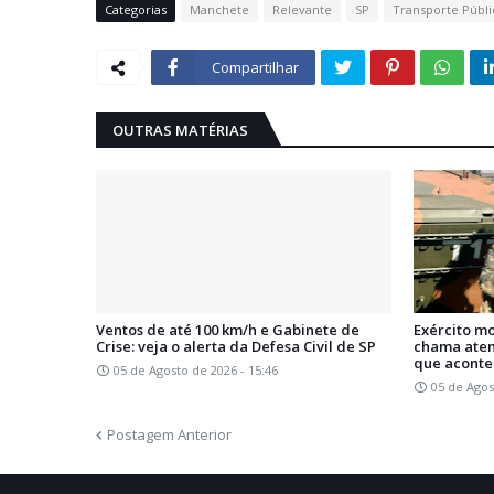
Categorias
Manchete
Relevante
SP
Transporte Públi
Compartilhar
OUTRAS MATÉRIAS
Ventos de até 100 km/h e Gabinete de
Exército m
Crise: veja o alerta da Defesa Civil de SP
chama aten
que acont
05 de Agosto de 2026 - 15:46
05 de Agos
Postagem Anterior