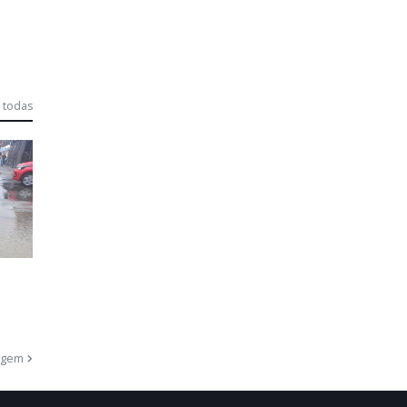
 todas
agem