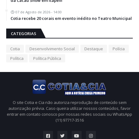
da Cacau Show em Itapevi
07 de Agosto de 2026 - 14:00
Cotia recebe 20 corais em evento inédito no Teatro Municipal
CATEGORIAS
Cotia
Desenvolvimento Social
Destaque
Polícia
Política
Política Pública
O site Cotia e Cia não autoriza reprodução de conteúdo sem
autorização prévia. Caso queira utilizar nossos conteúdos, favor
entrar em contato conosco por nossas redes sociais ou WhatsApp
(11) 97717-3516