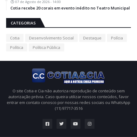
07 de Agosto de 2026 - 14:00
Cotia recebe 20 corais em evento inédito no Teatro Municipal
CATEGORIAS
Cotia
Desenvolvimento Social
Destaque
Polícia
Política
Política Pública
O site Cotia e Cia não autoriza reprodução de conteúdo sem
autorização prévia. Caso queira utilizar nossos conteúdos, favor
entrar em contato conosco por nossas redes sociais ou WhatsApp
(11) 97717-3516