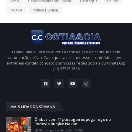
Cotia
Desenvolvimento Social
Destaque
Polícia
Política
Política Pública
O site Cotia e Cia não autoriza reprodução de conteúdo sem
autorização prévia. Caso queira utilizar nossos conteúdos, favor
entrar em contato conosco por nossas redes sociais ou WhatsApp
(11) 97717-3516
MAIS LIDAS DA SEMANA
Ônibus com 44 passageiros pega fogo na
Rodovia Bunjiro Nakao
05 de agosto de 2026 - 12:09