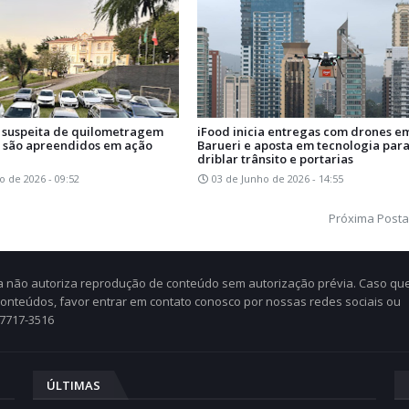
 suspeita de quilometragem
iFood inicia entregas com drones e
 são apreendidos em ação
Barueri e aposta em tecnologia par
driblar trânsito e portarias
o de 2026 - 09:52
03 de Junho de 2026 - 14:55
Próxima Post
Cia não autoriza reprodução de conteúdo sem autorização prévia. Caso qu
 conteúdos, favor entrar em contato conosco por nossas redes sociais ou
97717-3516
ÚLTIMAS