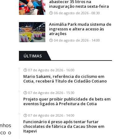
abastecer 35 litros na
inauguração nesta sexta-feira
06 de agosto de 2026 - 08:30
Animália Park muda sistema de
ingressos e altera acesso às
atrações
04 de agosto de 2026 - 14:00
ÚLTIMAS
07 de Agosto de 2026 - 16:00
Mario Sakami, referência do ciclismo em
Cotia, receberá Título de Cidadão Cotiano
07 de Agosto de 2026 - 15:30
Projeto quer proibir publicidade de bets em
eventos ligados à Prefeitura de Cotia
07 de Agosto de 2026 - 14:00
Funcionário é preso após tentar furtar
inhos
chocolates de fábrica da Cacau Show em
Itapevi
oco o