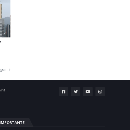
m
a
agem
eira
IMPORTANTE