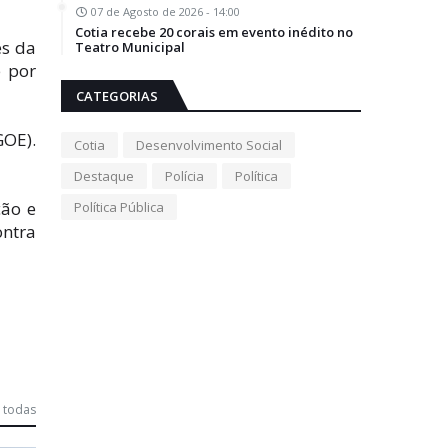
07 de Agosto de 2026 - 14:00
Cotia recebe 20 corais em evento inédito no
es da
Teatro Municipal
e por
CATEGORIAS
GOE).
Cotia
Desenvolvimento Social
Destaque
Polícia
Política
ção e
Política Pública
ontra
 todas