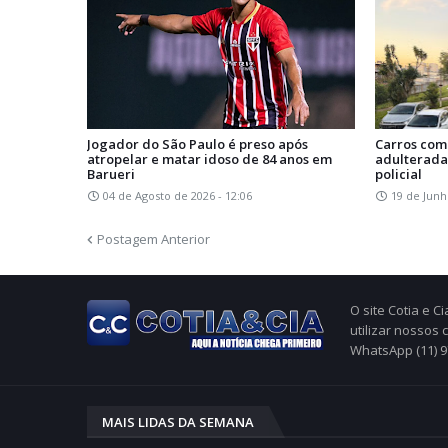
Jogador do São Paulo é preso após
Carros com
atropelar e matar idoso de 84 anos em
adulterada
Barueri
policial
04 de Agosto de 2026 - 12:06
19 de Junh
Postagem Anterior
O site Cotia e 
utilizar nossos
WhatsApp (11) 
MAIS LIDAS DA SEMANA