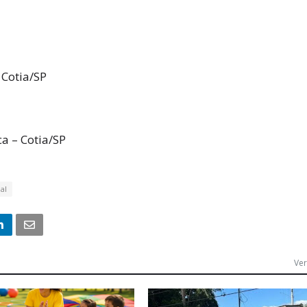
 Cotia/SP
a – Cotia/SP
al
Ver