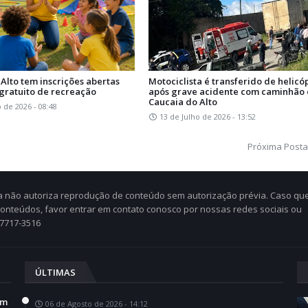
Alto tem inscrições abertas
Motociclista é transferido de helicó
 gratuito de recreação
após grave acidente com caminhão
Caucaia do Alto
o de 2026 - 08:48
13 de Julho de 2026 - 13:52
Próxima Post
Cia não autoriza reprodução de conteúdo sem autorização prévia. Caso qu
 conteúdos, favor entrar em contato conosco por nossas redes sociais ou
97717-3516
ÚLTIMAS
em
06 de Agosto de 2026 - 14:12