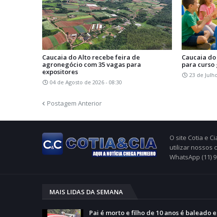
Caucaia do Alto recebe feira de
Caucaia do 
agronegócio com 35 vagas para
para curso
expositores
23 de Julh
04 de Agosto de 2026 - 08:30
Postagem Anterior
O site Cotia e 
utilizar nossos
WhatsApp (11) 
MAIS LIDAS DA SEMANA
Pai é morto e filho de 10 anos é baleado 