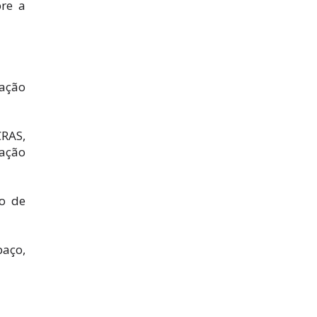
bre a
mação
CRAS,
cação
ão de
paço,