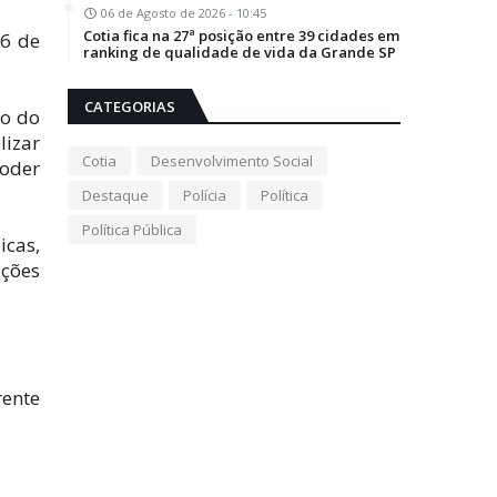
06 de Agosto de 2026 - 10:45
Cotia fica na 27ª posição entre 39 cidades em
16 de
ranking de qualidade de vida da Grande SP
CATEGORIAS
io do
lizar
Cotia
Desenvolvimento Social
poder
Destaque
Polícia
Política
Política Pública
icas,
ações
rente