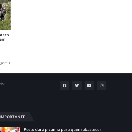
ptero
 em
agem
eira
IMPORTANTE
Posto dará picanha para quem abastecer