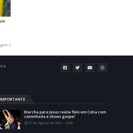
 em
agem
eira
IMPORTANTE
Marcha para Jesus reúne fiéis em Cotia com
caminhada e shows gospel
07 de Agosto de 2026 - 14:00