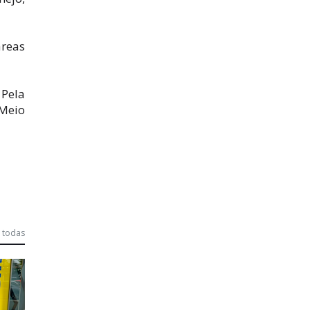
áreas
 Pela
 Meio
 todas