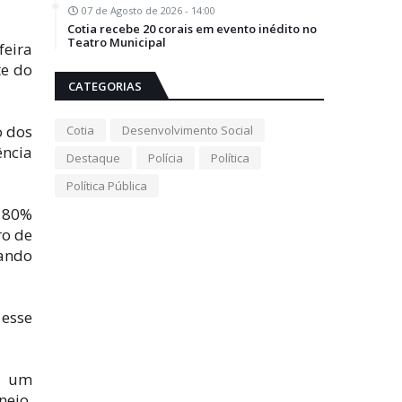
07 de Agosto de 2026 - 14:00
Cotia recebe 20 corais em evento inédito no
Teatro Municipal
feira
te do
CATEGORIAS
o dos
Cotia
Desenvolvimento Social
ência
Destaque
Polícia
Política
Política Pública
e 80%
ro de
ando
 esse
, um
ejo,