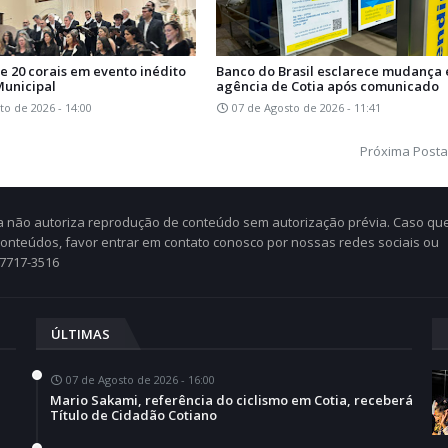
e 20 corais em evento inédito
Banco do Brasil esclarece mudança
Municipal
agência de Cotia após comunicado
to de 2026 - 14:00
07 de Agosto de 2026 - 11:41
Próxima Post
Cia não autoriza reprodução de conteúdo sem autorização prévia. Caso qu
 conteúdos, favor entrar em contato conosco por nossas redes sociais ou
97717-3516
ÚLTIMAS
07 de Agosto de 2026 - 16:00
Mario Sakami, referência do ciclismo em Cotia, receberá
Título de Cidadão Cotiano