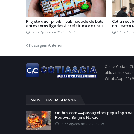
Projeto quer proibir publicidade de bets
Cotia receb
em eventos ligados à Prefeitura de Cotia
no Teatro 
07 de Agosto de 2026 - 15:30
07 de Agos
Postagem Anterior
O site Cotia e 
utilizar nossos
WhatsApp (11) 
MAIS LIDAS DA SEMANA
Ônibus com 44 passageiros pega fogo na
Rodovia Bunjiro Nakao
05 de agosto de 2026 - 12:09