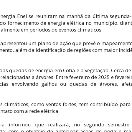
 energia Enel se reuniram na manhã da última segunda-
 do fornecimento de energia elétrica no município, dian
ialmente em períodos de eventos climáticos.
el apresentou um plano de ação que prevê o mapeament
imento, além da identificação de regiões com maior incid
 das quedas de energia em Cotia é a vegetação. Cerca d
relacionadas a árvores. Entre fevereiro de 2025 e feverei
ncias envolvendo galhos ou quedas de árvores, afet
 climáticos, como ventos fortes, tem contribuído para
ntato com a rede elétrica.
ria informou que realizará, no segundo semestre
a, com o objetivo de antecipar ações de poda e man