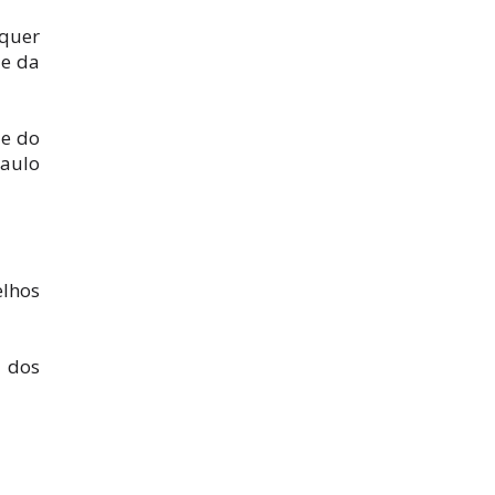
quer
 e da
 e do
Paulo
elhos
l dos