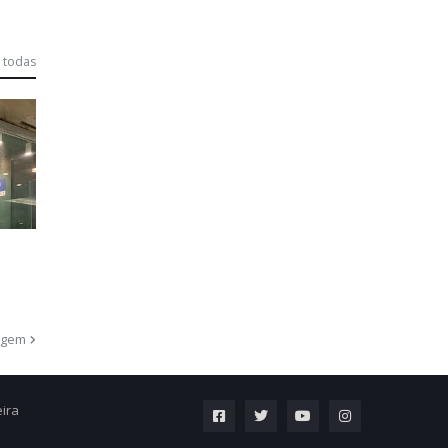
 todas
agem
eira