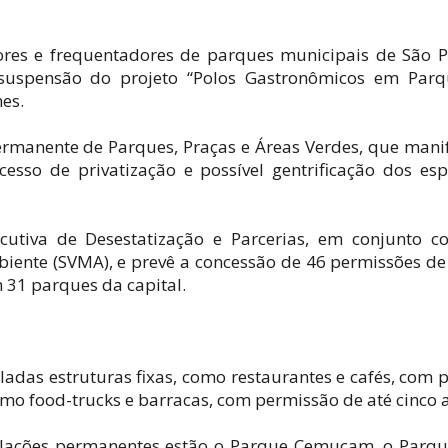
tores e frequentadores de parques municipais de São 
uspensão do projeto “Polos Gastronômicos em Parqu
es.
Permanente de Parques, Praças e Áreas Verdes, que mani
so de privatização e possível gentrificação dos es
cutiva de Desestatização e Parcerias, em conjunto 
iente (SVMA), e prevê a concessão de 46 permissões de
 31 parques da capital.
adas estruturas fixas, como restaurantes e cafés, com 
omo food-trucks e barracas, com permissão de até cinco 
alações permanentes estão o Parque Cemucam, o Parq