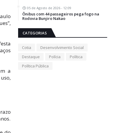
05 de Agosto de 2026 - 12:09
Ônibus com 44 passageiros pega fogo na
Paulo
Rodovia Bunjiro Nakao
es”,
CATEGORIAS
festa
Cotia
Desenvolvimento Social
paços
Destaque
Polícia
Política
Política Pública
com a
 uso,
prazo
anos.
ue do