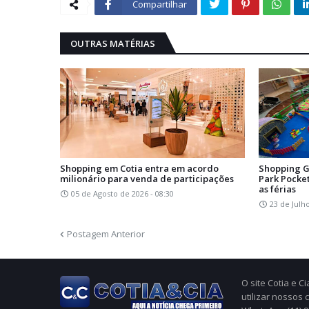
Compartilhar
OUTRAS MATÉRIAS
Shopping em Cotia entra em acordo
Shopping G
milionário para venda de participações
Park Pocke
as férias
05 de Agosto de 2026 - 08:30
23 de Julh
Postagem Anterior
O site Cotia e 
utilizar nossos