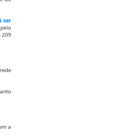
 ser
pelo
$ 209
 rede
tanto
com a