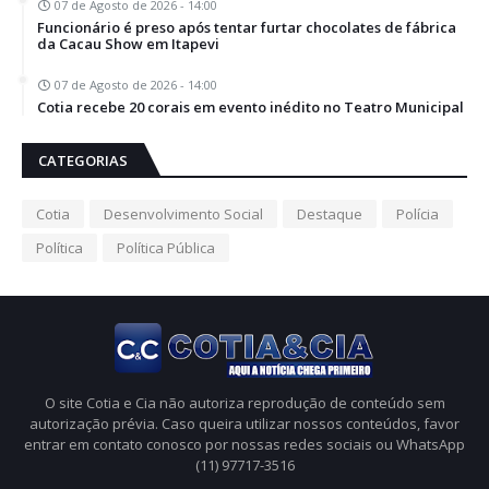
07 de Agosto de 2026 - 14:00
Funcionário é preso após tentar furtar chocolates de fábrica
da Cacau Show em Itapevi
07 de Agosto de 2026 - 14:00
Cotia recebe 20 corais em evento inédito no Teatro Municipal
CATEGORIAS
Cotia
Desenvolvimento Social
Destaque
Polícia
Política
Política Pública
O site Cotia e Cia não autoriza reprodução de conteúdo sem
autorização prévia. Caso queira utilizar nossos conteúdos, favor
entrar em contato conosco por nossas redes sociais ou WhatsApp
(11) 97717-3516