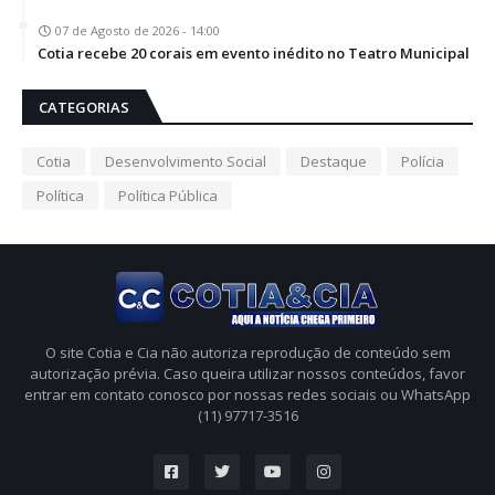
07 de Agosto de 2026 - 14:00
Cotia recebe 20 corais em evento inédito no Teatro Municipal
CATEGORIAS
Cotia
Desenvolvimento Social
Destaque
Polícia
Política
Política Pública
O site Cotia e Cia não autoriza reprodução de conteúdo sem
autorização prévia. Caso queira utilizar nossos conteúdos, favor
entrar em contato conosco por nossas redes sociais ou WhatsApp
(11) 97717-3516