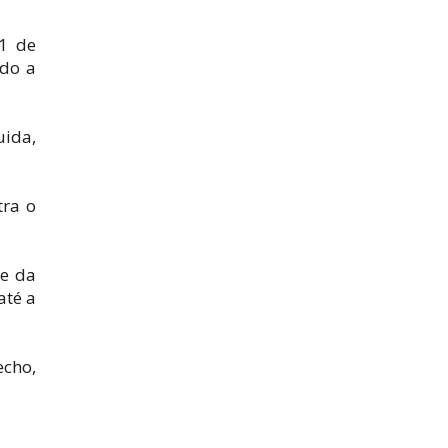
 1 de
ido a
uida,
tra o
se da
até a
echo,