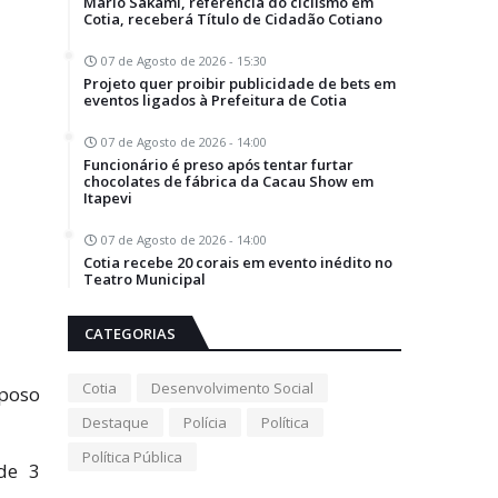
Mario Sakami, referência do ciclismo em
Cotia, receberá Título de Cidadão Cotiano
07 de Agosto de 2026 - 15:30
Projeto quer proibir publicidade de bets em
eventos ligados à Prefeitura de Cotia
07 de Agosto de 2026 - 14:00
Funcionário é preso após tentar furtar
chocolates de fábrica da Cacau Show em
Itapevi
07 de Agosto de 2026 - 14:00
Cotia recebe 20 corais em evento inédito no
Teatro Municipal
CATEGORIAS
Cotia
Desenvolvimento Social
aposo
Destaque
Polícia
Política
Política Pública
de 3