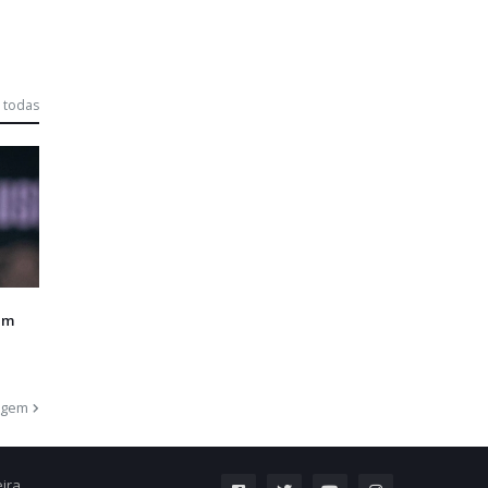
 todas
em
agem
eira