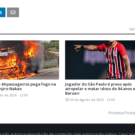
Ver
 44 passageiros pega fogo na
Jogador do São Paulo é preso após
njiro Nakao
atropelar e matar idoso de 84 anos 
Barueri
to de 2026 - 12:09
04 de Agosto de 2026 - 12:06
Próxima Post
Cia não autoriza reprodução de conteúdo sem autorização prévia. Caso qu