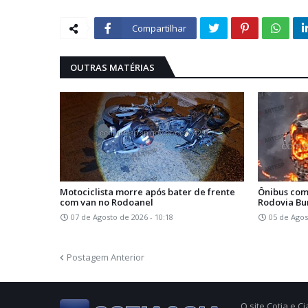
Compartilhar
OUTRAS MATÉRIAS
Motociclista morre após bater de frente
Ônibus com
com van no Rodoanel
Rodovia Bu
07 de Agosto de 2026 - 10:18
05 de Agos
Postagem Anterior
O site Cotia e 