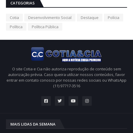
CATEGORIAS
Cotia
Desenvolvimento Social
Destaque
Polícia
Política
Política Pública
O site Cotia e Cia não autoriza reprodução de conteúdo sem
autorização prévia. Caso queira utilizar nossos conteúdos, favor
entrar em contato conosco por nossas redes sociais ou WhatsApp
(11) 97717-3516
MAIS LIDAS DA SEMANA