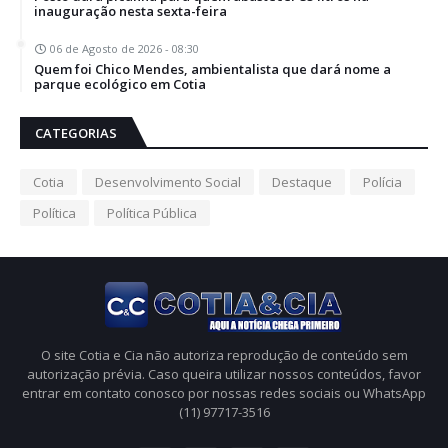
inauguração nesta sexta-feira
06 de Agosto de 2026 - 08:30
Quem foi Chico Mendes, ambientalista que dará nome a
parque ecológico em Cotia
CATEGORIAS
Cotia
Desenvolvimento Social
Destaque
Polícia
Política
Política Pública
O site Cotia e Cia não autoriza reprodução de conteúdo sem
autorização prévia. Caso queira utilizar nossos conteúdos, favor
entrar em contato conosco por nossas redes sociais ou WhatsApp
(11) 97717-3516