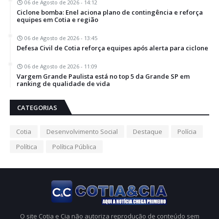
06 de Agosto de 2026 - 14:12
Ciclone bomba: Enel aciona plano de contingência e reforça
equipes em Cotia e região
06 de Agosto de 2026 - 13:45
Defesa Civil de Cotia reforça equipes após alerta para ciclone
06 de Agosto de 2026 - 11:09
Vargem Grande Paulista está no top 5 da Grande SP em
ranking de qualidade de vida
CATEGORIAS
Cotia
Desenvolvimento Social
Destaque
Polícia
Política
Política Pública
O site Cotia e Cia não autoriza reprodução de conteúdo sem