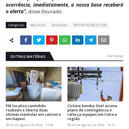
ocorrência, imediatamente, a nossa base receberá
o alerta”,
disse Dourado.
Categorias
Manchete
Relevante
REPORTAGEM DO DIA
Ver todas
OUTRAS MATÉRIAS
PM localiza caminhão
Ciclone bomba: Enel aciona
roubado e liberta duas
plano de contingência e
vítimas mantidas em cativeiro
reforça equipes em Cotia e
em Itapevi
região
06 de Agosto de 2026 - 15:40
06 de Agosto de 2026 - 14:12