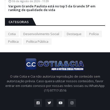
06 de Agosto de 2026 - 11:09
Vargem Grande Paulista está no top 5 da Grande SP em
ranking de qualidade de vida
CATEGORIAS
Cotia
Desenvolvimento Social
Destaque
Polícia
Política
Política Pública
O site Cotia e Cia não autoriza reprodução de conteúdo sem
autorização prévia. Caso queira utilizar nossos conteúdos, favor
entrar em contato conosco por nossas redes sociais ou WhatsApp
(11) 97717-3516