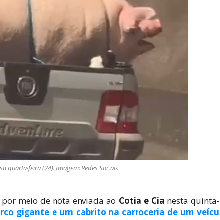
essa quarta-feira (24). Imagem: Redes Sociais
, por meio de nota enviada ao
Cotia e Cia
nesta quinta-
orco gigante e um cabrito na carroceria de um veícu