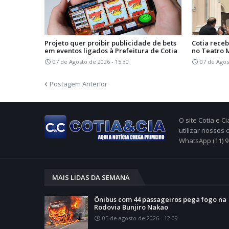
Projeto quer proibir publicidade de bets
Cotia receb
em eventos ligados à Prefeitura de Cotia
no Teatro 
07 de Agosto de 2026 - 15:30
07 de Agos
Postagem Anterior
O site Cotia e 
utilizar nossos
WhatsApp (11) 
MAIS LIDAS DA SEMANA
Ônibus com 44 passageiros pega fogo na
Rodovia Bunjiro Nakao
05 de agosto de 2026 - 12:09