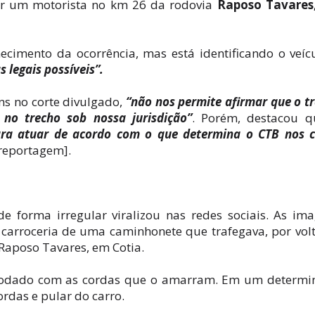
 por um motorista no km 26 da rodovia
Raposo Tavares
cimento da ocorrência, mas está identificando o veíc
s legais possíveis”.
ns no corte divulgado,
“não nos permite afirmar que o t
no trecho sob nossa jurisdição”
. Porém, destacou q
ara atuar de acordo com o que determina o CTB nos 
 reportagem].
e forma irregular viralizou nas redes sociais. As im
carroceria de uma caminhonete que trafegava, por vol
Raposo Tavares, em Cotia.
comodado com as cordas que o amarram. Em um determ
rdas e pular do carro.