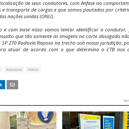
 fiscalização de seus condutores, com ênfase no comporta
s e transporte de cargas e que somos pautados por critéri
das nações unidas (ONU).
lo e com base nisso vamos tentar identificar o condutor,
e ressalto que tão somente as imagens no corte divulgado nã
a SP 270 Rodovia Raposo no trecho sob nossa jurisdição, p
para atuar de acordo com o que determina o CTB nos 
s
Relevante
Vídeos
Ver