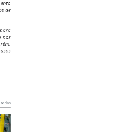
mento
os de
 para
o nos
orém,
casos
 todas