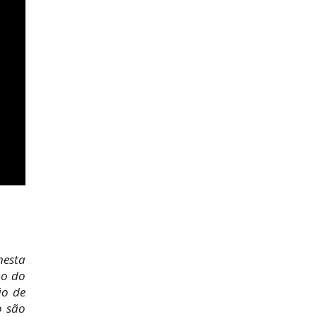
nesta
ão do
ão de
o são