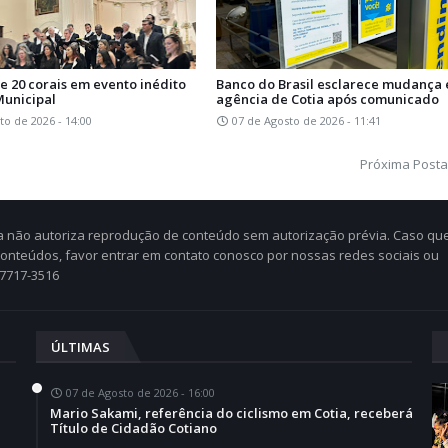
e 20 corais em evento inédito
Banco do Brasil esclarece mudança
Municipal
agência de Cotia após comunicado
to de 2026 - 14:00
07 de Agosto de 2026 - 11:41
Próxima Post
Cia não autoriza reprodução de conteúdo sem autorização prévia. Caso qu
 conteúdos, favor entrar em contato conosco por nossas redes sociais ou
97717-3516
ÚLTIMAS
07 de Agosto de 2026 - 16:00
Mario Sakami, referência do ciclismo em Cotia, receberá
Título de Cidadão Cotiano