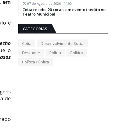
, em
07 de Agosto de 2026 - 14:00
Cotia recebe 20 corais em evento inédito no
Teatro Municipal
ulo e
CATEGORIAS
recho
Cotia
Desenvolvimento Social
ue o
Destaque
Polícia
Política
casos
Política Pública
agens
ta de
inado