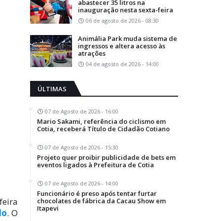
abastecer 35 litros na
inauguração nesta sexta-feira
06 de agosto de 2026 - 08:30
Animália Park muda sistema de
ingressos e altera acesso às
atrações
04 de agosto de 2026 - 14:00
ÚLTIMAS
07 de Agosto de 2026 - 16:00
Mario Sakami, referência do ciclismo em
Cotia, receberá Título de Cidadão Cotiano
07 de Agosto de 2026 - 15:30
Projeto quer proibir publicidade de bets em
eventos ligados à Prefeitura de Cotia
07 de Agosto de 2026 - 14:00
Funcionário é preso após tentar furtar
feira
chocolates de fábrica da Cacau Show em
Itapevi
lo
. O