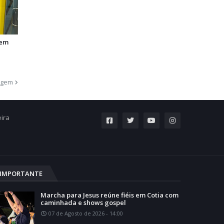
 em
agem
eira
IMPORTANTE
Marcha para Jesus reúne fiéis em Cotia com
caminhada e shows gospel
07 de Agosto de 2026 - 14:00