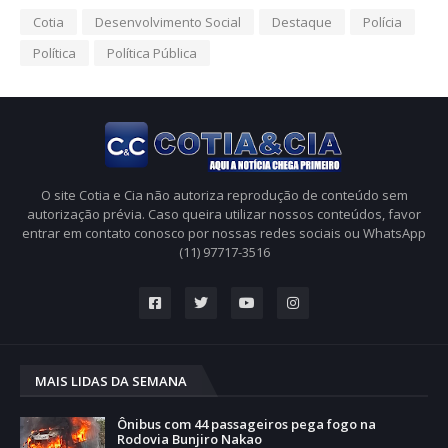
Cotia
Desenvolvimento Social
Destaque
Polícia
Política
Política Pública
O site Cotia e Cia não autoriza reprodução de conteúdo sem
autorização prévia. Caso queira utilizar nossos conteúdos, favor
entrar em contato conosco por nossas redes sociais ou WhatsApp
(11) 97717-3516
MAIS LIDAS DA SEMANA
Ônibus com 44 passageiros pega fogo na
Rodovia Bunjiro Nakao