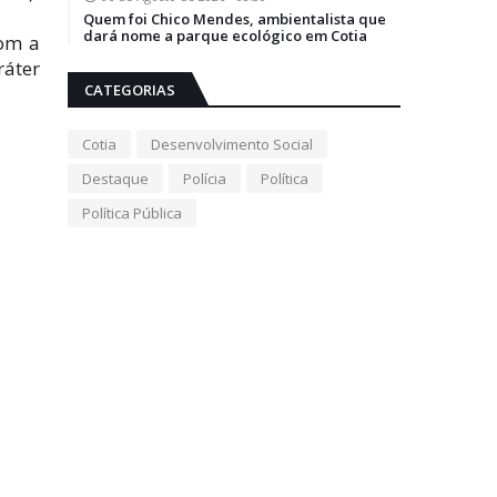
Quem foi Chico Mendes, ambientalista que
dará nome a parque ecológico em Cotia
com a
ráter
CATEGORIAS
Cotia
Desenvolvimento Social
Destaque
Polícia
Política
Política Pública