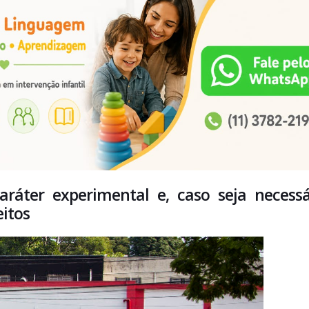
ráter experimental e, caso seja necessá
eitos