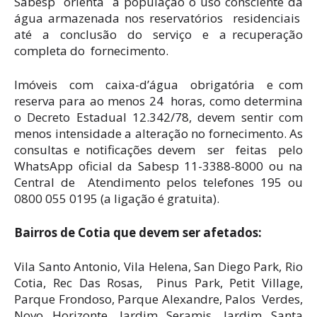
Sabesp
orienta
à população o uso consciente da
água armazenada nos reservatórios
residenciais
até
a
conclusão
do
serviço
e
a recuperação
completa do
fornecimento.
Imóveis
com
caixa-d’água
obrigatória
e com
reserva para ao menos 24
horas, como determina
o Decreto Estadual 12.342/78, devem sentir com
menos
intensidade a alteração no fornecimento. As
consultas e notificações devem
ser
feitas
pelo
WhatsApp oficial da Sabesp 11-3388-8000 ou na
Central de
Atendimento pelos telefones 195 ou
0800 055 0195 (a ligação é gratuita).
Bairros de Cotia que devem ser afetados:
Vila Santo Antonio, Vila Helena, San Diego Park, Rio
Cotia, Rec Das Rosas, Pinus Park, Petit Village,
Parque Frondoso, Parque Alexandre, Palos Verdes,
Novo Horizonte, Jardim Seramis, Jardim Santa