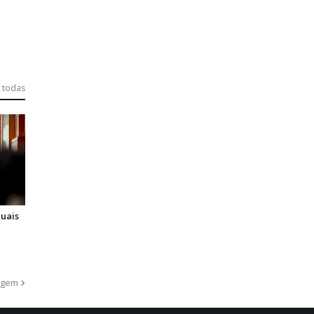
 todas
duais
agem