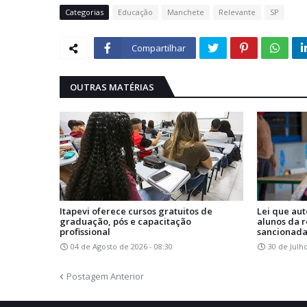
Categorias
Educação
Manchete
Relevante
SP
Compartilhar
OUTRAS MATÉRIAS
Itapevi oferece cursos gratuitos de
Lei que aut
graduação, pós e capacitação
alunos da r
profissional
sancionada
04 de Agosto de 2026 - 08:30
30 de Julh
Postagem Anterior