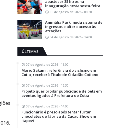
abastecer 35 litros na
inauguração nesta sexta-feira
06 de agosto de 2026 - 08:30
Animália Park muda sistema de
ingressos e altera acesso às
atrações
04 de agosto de 2026 - 14:00
ÚLTIMAS
07 de Agosto de 2026 - 16:00
Mario Sakami, referência do ciclismo em
Cotia, receberá Título de Cidadão Cotiano
07 de Agosto de 2026 - 15:30
Projeto quer proibir publicidade de bets em
eventos ligados à Prefeitura de Cotia
giões
07 de Agosto de 2026 - 14:00
Funcionário é preso após tentar furtar
chocolates de fábrica da Cacau Show em
Itapevi
2016,