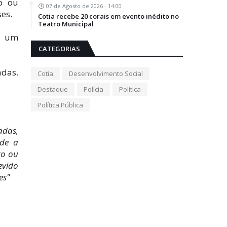
o ou
07 de Agosto de 2026 - 14:00
es.
Cotia recebe 20 corais em evento inédito no
Teatro Municipal
á um
CATEGORIAS
adas.
Cotia
Desenvolvimento Social
Destaque
Polícia
Política
Política Pública
adas,
ede a
to ou
vido
es"