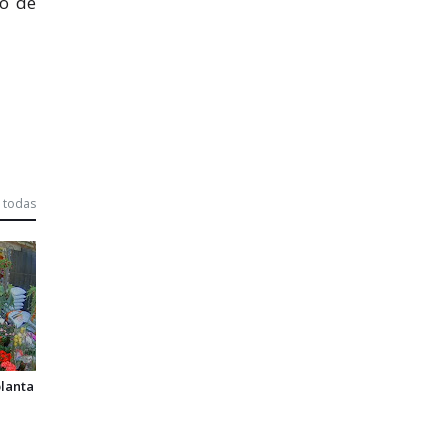
po de
 todas
lanta