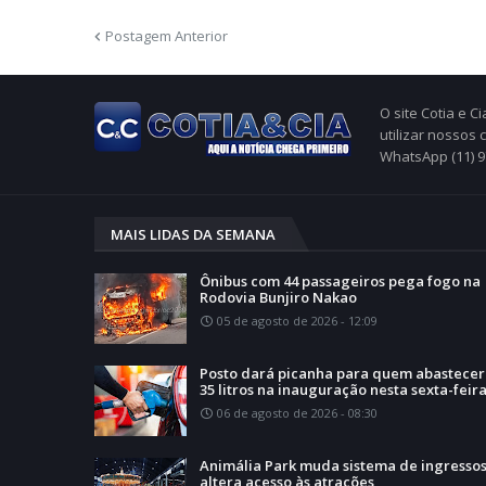
Postagem Anterior
O site Cotia e 
utilizar nossos
WhatsApp (11) 
MAIS LIDAS DA SEMANA
Ônibus com 44 passageiros pega fogo na
Rodovia Bunjiro Nakao
05 de agosto de 2026 - 12:09
Posto dará picanha para quem abastecer
35 litros na inauguração nesta sexta-feir
06 de agosto de 2026 - 08:30
Animália Park muda sistema de ingressos
altera acesso às atrações