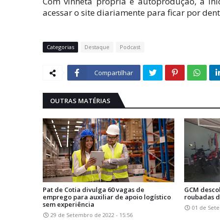
Com vinheta própria e autoprodução, a ini
acessar o site diariamente para ficar por den
Categorias
Destaque
Podcast
Compartilhar
OUTRAS MATÉRIAS
Pat de Cotia divulga 60 vagas de
GCM desco
emprego para auxiliar de apoio logístico
roubadas d
sem experiência
01 de Sete
29 de Setembro de 2022 - 15:56