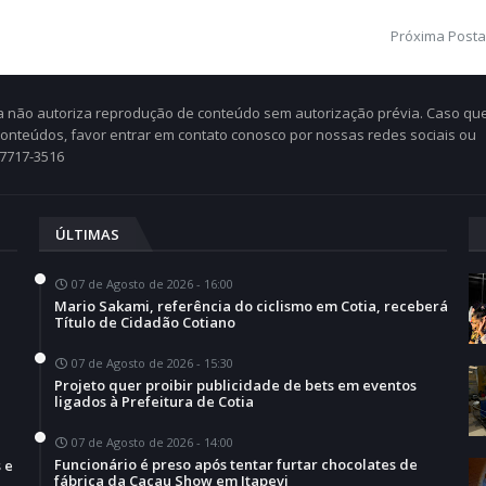
Próxima Post
Cia não autoriza reprodução de conteúdo sem autorização prévia. Caso qu
 conteúdos, favor entrar em contato conosco por nossas redes sociais ou
97717-3516
ÚLTIMAS
07 de Agosto de 2026 - 16:00
Mario Sakami, referência do ciclismo em Cotia, receberá
Título de Cidadão Cotiano
07 de Agosto de 2026 - 15:30
Projeto quer proibir publicidade de bets em eventos
a
ligados à Prefeitura de Cotia
07 de Agosto de 2026 - 14:00
Funcionário é preso após tentar furtar chocolates de
 e
fábrica da Cacau Show em Itapevi