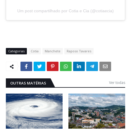
Um post compartilhado por Cotia e Cia (@cotiaecia)
Categorias
Cotia
Manchete
Raposo Tavares
Ver todas
OUTRAS MATÉRIAS