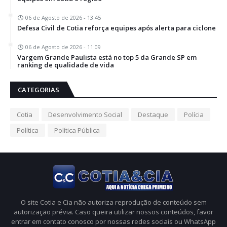
06 de Agosto de 2026 - 13:45
Defesa Civil de Cotia reforça equipes após alerta para ciclone
06 de Agosto de 2026 - 11:09
Vargem Grande Paulista está no top 5 da Grande SP em
ranking de qualidade de vida
CATEGORIAS
Cotia
Desenvolvimento Social
Destaque
Polícia
Política
Política Pública
O site Cotia e Cia não autoriza reprodução de conteúdo sem
autorização prévia. Caso queira utilizar nossos conteúdos, favor
entrar em contato conosco por nossas redes sociais ou WhatsApp