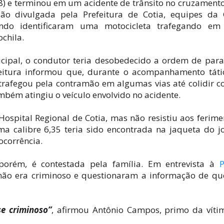
8) e terminou em um acidente de trânsito no cruzament
são divulgada pela Prefeitura de Cotia, equipes da
ndo identificaram uma motocicleta trafegando em 
chila.
ipal, o condutor teria desobedecido a ordem de par
feitura informou que, durante o acompanhamento táti
trafegou pela contramão em algumas vias até colidir c
bém atingiu o veículo envolvido no acidente.
ospital Regional de Cotia, mas não resistiu aos ferime
a calibre 6,35 teria sido encontrada na jaqueta do 
ocorrência.
porém, é contestada pela família. Em entrevista à
P
não era criminoso e questionaram a informação de qu
se criminoso”
, afirmou Antônio Campos, primo da víti