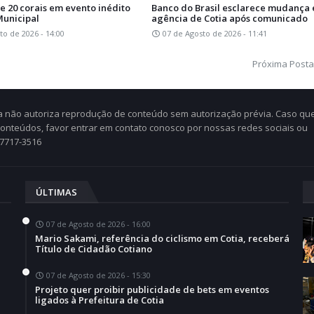
e 20 corais em evento inédito
Banco do Brasil esclarece mudança
Municipal
agência de Cotia após comunicado
to de 2026 - 14:00
07 de Agosto de 2026 - 11:41
Próxima Post
Cia não autoriza reprodução de conteúdo sem autorização prévia. Caso qu
 conteúdos, favor entrar em contato conosco por nossas redes sociais ou
97717-3516
ÚLTIMAS
07 de Agosto de 2026 - 16:00
Mario Sakami, referência do ciclismo em Cotia, receberá
Título de Cidadão Cotiano
07 de Agosto de 2026 - 15:30
Projeto quer proibir publicidade de bets em eventos
a
ligados à Prefeitura de Cotia