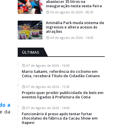
abastecer 35 litros na
inauguração nesta sexta-feira
06 de agosto de 2026 - 08:30
Animália Park muda sistema de
ingressos e altera acesso às
atrações
04 de agosto de 2026 - 14:00
ÚLTIMAS
07 de Agosto de 2026 - 16:00
Mario Sakami, referência do ciclismo em
Cotia, receberá Título de Cidadão Cotiano
07 de Agosto de 2026 - 15:30
Projeto quer proibir publicidade de bets em
eventos ligados à Prefeitura de Cotia
do a
07 de Agosto de 2026 - 14:00
te da
Funcionário é preso após tentar furtar
chocolates de fábrica da Cacau Show em
Itapevi