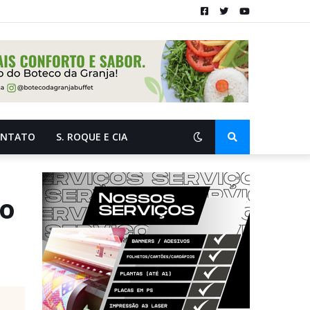
ONTATO
S. ROQUE E CIA
ão