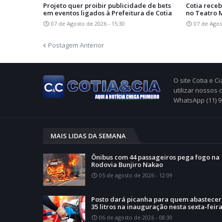
Projeto quer proibir publicidade de bets
Cotia receb
em eventos ligados à Prefeitura de Cotia
no Teatro 
07 de Agosto de 2026 - 15:30
07 de Agos
Postagem Anterior
O site Cotia e 
utilizar nossos
WhatsApp (11) 
MAIS LIDAS DA SEMANA
Ônibus com 44 passageiros pega fogo na
Rodovia Bunjiro Nakao
05 de agosto de 2026 - 12:09
Posto dará picanha para quem abastecer
35 litros na inauguração nesta sexta-feir
06 de agosto de 2026 - 08:30