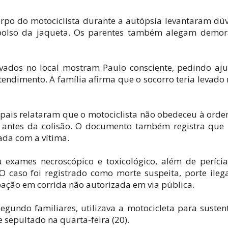
rpo do motociclista durante a autópsia levantaram dú
 bolso da jaqueta. Os parentes também alegam demor
ados no local mostram Paulo consciente, pedindo aj
ndimento. A família afirma que o socorro teria levado
ipais relataram que o motociclista não obedeceu à ord
e antes da colisão. O documento também registra qu
ada com a vítima.
tou exames necroscópico e toxicológico, além de períci
O caso foi registrado como morte suspeita, porte ileg
pação em corrida não autorizada em via pública.
egundo familiares, utilizava a motocicleta para susten
 e sepultado na quarta-feira (20).