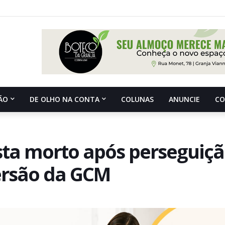
ÃO
DE OLHO NA CONTA
COLUNAS
ANUNCIE
C
sta morto após perseguiç
ersão da GCM