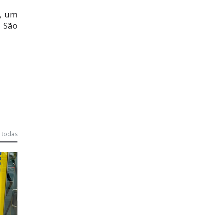
o, um
o São
 todas