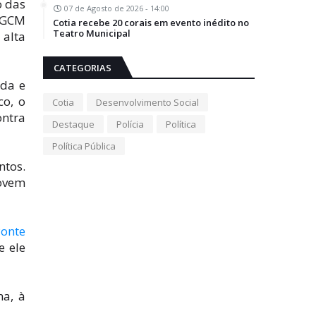
o das
07 de Agosto de 2026 - 14:00
 GCM
Cotia recebe 20 corais em evento inédito no
Teatro Municipal
alta
CATEGORIAS
ada e
co, o
Cotia
Desenvolvimento Social
ontra
Destaque
Polícia
Política
Política Pública
ntos.
jovem
onte
e ele
ma, à