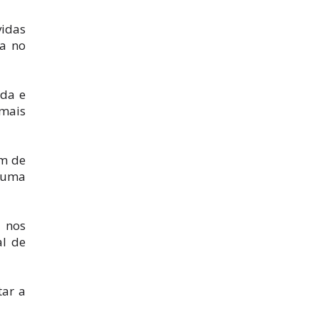
vidas
a no
uda e
 mais
em de
e uma
a nos
al de
tar a