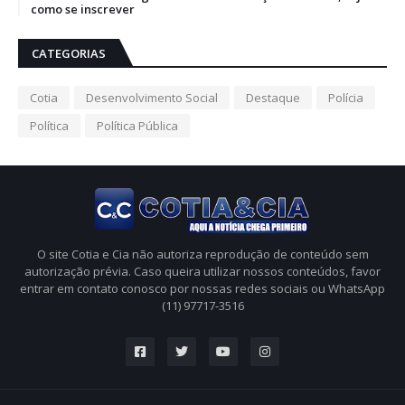
como se inscrever
CATEGORIAS
Cotia
Desenvolvimento Social
Destaque
Polícia
Política
Política Pública
O site Cotia e Cia não autoriza reprodução de conteúdo sem
autorização prévia. Caso queira utilizar nossos conteúdos, favor
entrar em contato conosco por nossas redes sociais ou WhatsApp
(11) 97717-3516