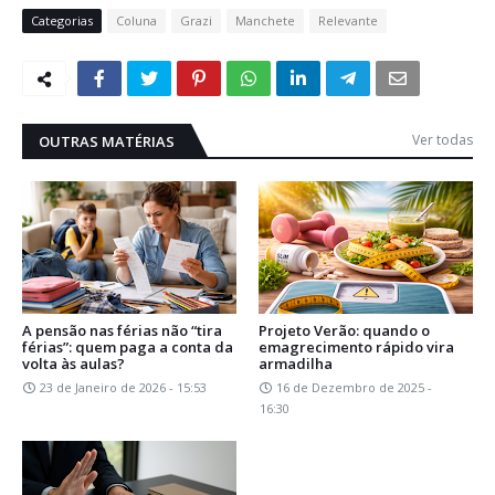
Categorias
Coluna
Grazi
Manchete
Relevante
Ver todas
OUTRAS MATÉRIAS
A pensão nas férias não “tira
Projeto Verão: quando o
férias”: quem paga a conta da
emagrecimento rápido vira
volta às aulas?
armadilha
23 de Janeiro de 2026 - 15:53
16 de Dezembro de 2025 -
16:30