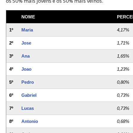
os 50% mais jovens e os 50% mais velhos.
NOME
PERCE
1º
Maria
4,17%
2º
Jose
1,71%
3º
Ana
1,65%
4º
Joao
1,23%
5º
Pedro
0,80%
6º
Gabriel
0,73%
7º
Lucas
0,73%
8º
Antonio
0,68%