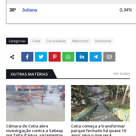
30º
Juliana
0,34%
Categorias
Cotia
Curiosidade
Manchete
Relevante
Ver todas
OUTRAS MATÉRIAS
Câmara de Cotia abre
Cotia começa a transformar
investigação contra a Sabesp
parque fechado há quase 10
por falta d’água, vazamentos
anos; veja o que será