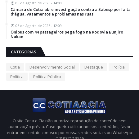
05 de Agosto de 2026 - 14:00
Câmara de Cotia abre investigação contra a Sabesp por falta
d’água, vazamentos e problemas nas ruas
05 de Agosto de 2026 - 12:09
Ônibus com 44 passageiros pega fogo na Rodovia Bunjiro
Nakao
CATEGORIAS
Cotia
Desenvolvimento Social
Destaque
Polícia
Política
Política Pública
O site Cotia e Cia não autoriza reprodução de conteúdo sem
autorização prévia. Caso queira utilizar nossos conteúdos, favor
entrar em contato conosco por nossas redes sociais ou WhatsApp
(11) 97717-3516