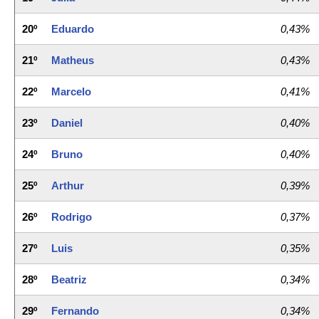
20º
Eduardo
0,43%
21º
Matheus
0,43%
22º
Marcelo
0,41%
23º
Daniel
0,40%
24º
Bruno
0,40%
25º
Arthur
0,39%
26º
Rodrigo
0,37%
27º
Luis
0,35%
28º
Beatriz
0,34%
29º
Fernando
0,34%