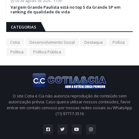
06 de Agosto de 2026 - 11:09
Vargem Grande Paulista está no top 5 da Grande SP em
ranking de qualidade de vida
CATEGORIAS
Cotia
Desenvolvimento Social
Destaque
Polícia
Política
Política Pública
O site Cotia e Cia não autoriza reprodução de conteúdo sem
autorização prévia. Caso queira utilizar nossos conteúdos, favor
entrar em contato conosco por nossas redes sociais ou WhatsApp
(11) 97717-3516