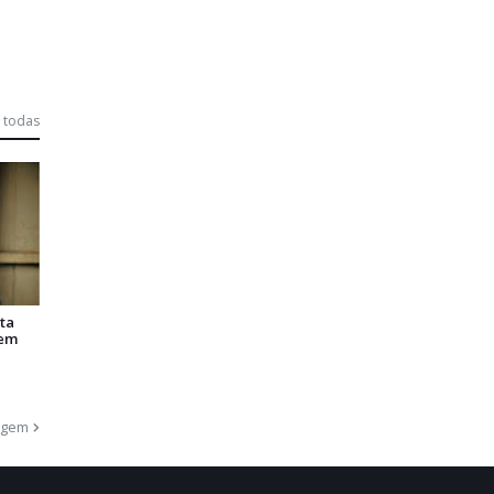
 todas
ta
 em
agem