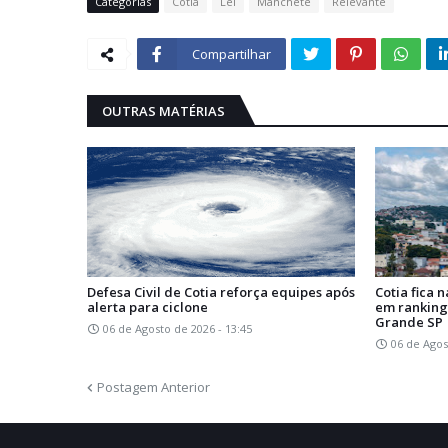
Categorias
Cotia
Lei
Manchete
Relevante
Compartilhar
OUTRAS MATÉRIAS
Defesa Civil de Cotia reforça equipes após
Cotia fica 
alerta para ciclone
em ranking
Grande SP
06 de Agosto de 2026 - 13:45
06 de Agos
Postagem Anterior