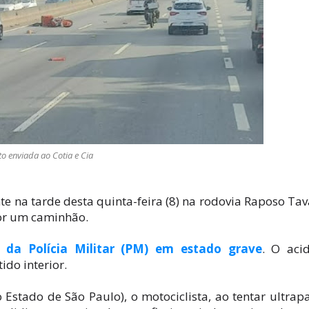
to enviada ao Cotia e Cia
e na tarde desta quinta-feira (8) na rodovia Raposo Tav
or um caminhão.
ia da Polícia Militar (PM) em estado grave
. O aci
ido interior.
Estado de São Paulo), o motociclista, ao tentar ultrap