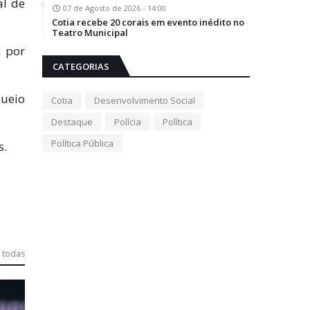
al de
07 de Agosto de 2026 - 14:00
Cotia recebe 20 corais em evento inédito no
Teatro Municipal
u por
CATEGORIAS
queio
Cotia
Desenvolvimento Social
Destaque
Polícia
Política
Política Pública
s.
 todas