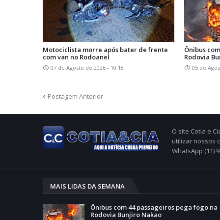
Motociclista morre após bater de frente
Ônibus com
com van no Rodoanel
Rodovia Bu
07 de Agosto de 2026 - 10:18
05 de Agos
Postagem Anterior
O site Cotia e 
utilizar nossos
WhatsApp (11) 
MAIS LIDAS DA SEMANA
Ônibus com 44 passageiros pega fogo na
Rodovia Bunjiro Nakao