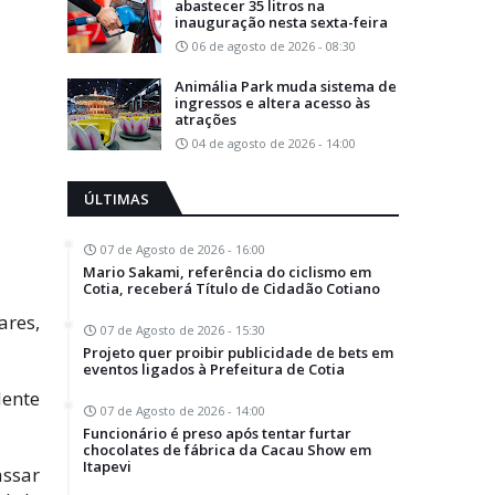
abastecer 35 litros na
inauguração nesta sexta-feira
06 de agosto de 2026 - 08:30
Animália Park muda sistema de
ingressos e altera acesso às
atrações
04 de agosto de 2026 - 14:00
ÚLTIMAS
07 de Agosto de 2026 - 16:00
Mario Sakami, referência do ciclismo em
Cotia, receberá Título de Cidadão Cotiano
ares,
07 de Agosto de 2026 - 15:30
Projeto quer proibir publicidade de bets em
eventos ligados à Prefeitura de Cotia
dente
07 de Agosto de 2026 - 14:00
Funcionário é preso após tentar furtar
chocolates de fábrica da Cacau Show em
Itapevi
assar