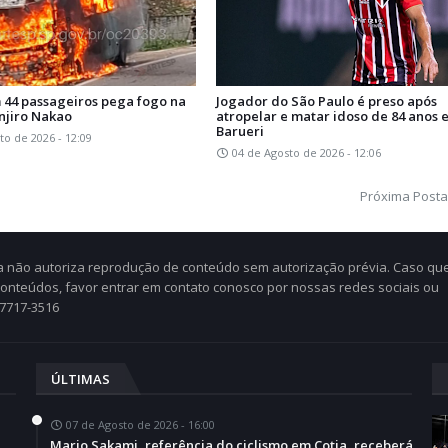
 44 passageiros pega fogo na
Jogador do São Paulo é preso após
njiro Nakao
atropelar e matar idoso de 84 anos 
Barueri
to de 2026 - 12:09
04 de Agosto de 2026 - 12:06
Próxima Post
Cia não autoriza reprodução de conteúdo sem autorização prévia. Caso qu
 conteúdos, favor entrar em contato conosco por nossas redes sociais ou
97717-3516
ÚLTIMAS
07 de Agosto de 2026 - 16:00
Mario Sakami, referência do ciclismo em Cotia, receberá