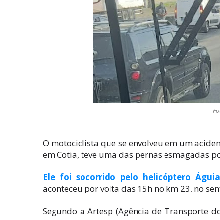
Fo
O motociclista que se envolveu em um acident
em Cotia, teve uma das pernas esmagadas p
Ele foi socorrido pelo helicóptero Águ
aconteceu por volta das 15h no km 23, no sent
Segundo a Artesp (Agência de Transporte do 