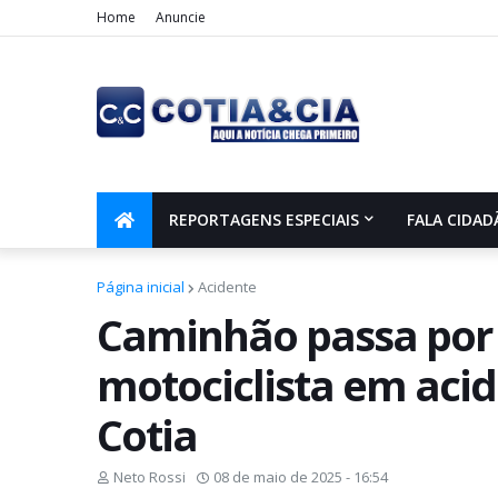
Home
Anuncie
REPORTAGENS ESPECIAIS
FALA CIDAD
Página inicial
Acidente
Caminhão passa por 
motociclista em aci
Cotia
Neto Rossi
08 de maio de 2025 - 16:54