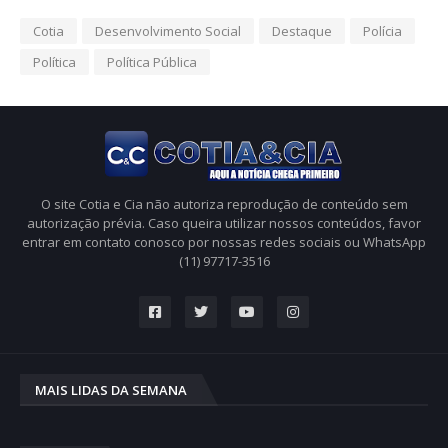
Cotia
Desenvolvimento Social
Destaque
Polícia
Política
Política Pública
O site Cotia e Cia não autoriza reprodução de conteúdo sem
autorização prévia. Caso queira utilizar nossos conteúdos, favor
entrar em contato conosco por nossas redes sociais ou WhatsApp
(11) 97717-3516
MAIS LIDAS DA SEMANA