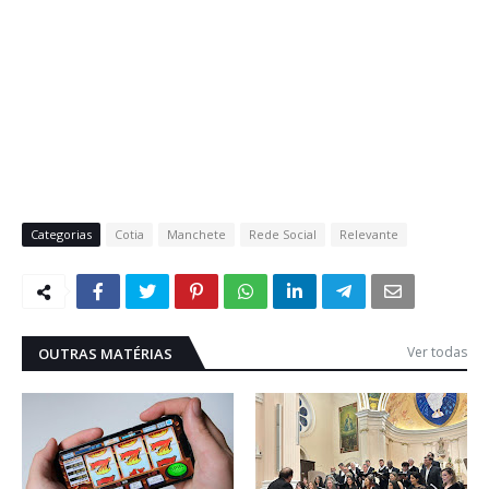
Categorias
Cotia
Manchete
Rede Social
Relevante
Ver todas
OUTRAS MATÉRIAS