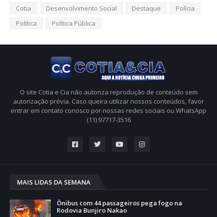
Cotia
Desenvolvimento Social
Destaque
Polícia
Política
Política Pública
O site Cotia e Cia não autoriza reprodução de conteúdo sem
autorização prévia. Caso queira utilizar nossos conteúdos, favor
entrar em contato conosco por nossas redes sociais ou WhatsApp
(11) 97717-3516
MAIS LIDAS DA SEMANA
Ônibus com 44 passageiros pega fogo na
Rodovia Bunjiro Nakao