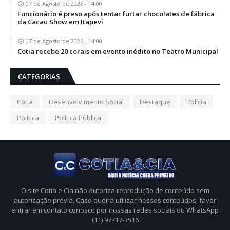
07 de Agosto de 2026 - 14:00
Funcionário é preso após tentar furtar chocolates de fábrica
da Cacau Show em Itapevi
07 de Agosto de 2026 - 14:00
Cotia recebe 20 corais em evento inédito no Teatro Municipal
CATEGORIAS
Cotia
Desenvolvimento Social
Destaque
Polícia
Política
Política Pública
O site Cotia e Cia não autoriza reprodução de conteúdo sem
autorização prévia. Caso queira utilizar nossos conteúdos, favor
entrar em contato conosco por nossas redes sociais ou WhatsApp
(11) 97717-3516