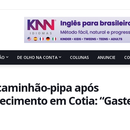
ÃO
DE OLHO NA CONTA
COLUNAS
ANUNCIE
C
caminhão-pipa após
cimento em Cotia: “Gast