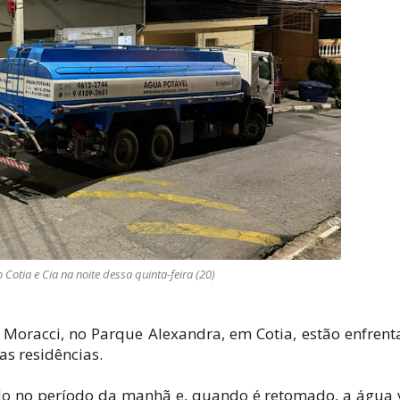
otia e Cia na noite dessa quinta-feira (20)
 Moracci, no Parque Alexandra, em Cotia, estão enfren
s residências.
do no período da manhã e, quando é retomado, a água 