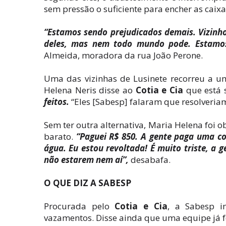
sem pressão o suficiente para encher as caixa
“Estamos sendo prejudicados demais. Vizinh
deles, mas nem todo mundo pode. Estamo
Almeida, moradora da rua João Perone.
Uma das vizinhas de Lusinete recorreu a u
Helena Neris disse ao
Cotia e Cia
que está 
feitos.
“Eles [Sabesp] falaram que resolveria
Sem ter outra alternativa, Maria Helena foi 
barato.
“Paguei R$ 850. A gente paga uma c
água. Eu estou revoltada! É muito triste, a 
não estarem nem aí”,
desabafa.
O QUE DIZ A SABESP
Procurada pelo
Cotia e Cia
, a Sabesp i
vazamentos. Disse ainda que uma equipe já foi