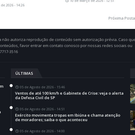
10 de Março de 2026 - 12:51
 de 2026 - 14:26
Próxima Post
Cia não autoriza reprodução de conteúdo sem autorização prévia. Caso qu
 conteúdos, favor entrar em contato conosco por nossas redes sociais ou
97717-3516
ÚLTIMAS
em
05 de Agosto de 2026 - 15:46
Ventos de até 100 km/h e Gabinete de Crise: veja o alerta
da Defesa Civil de SP
05 de Agosto de 2026 - 14:51
a
Exército movimenta tropas em Ibiúna e chama atenção
de moradores; saiba o que aconteceu
05 de Agosto de 2026 - 14:00