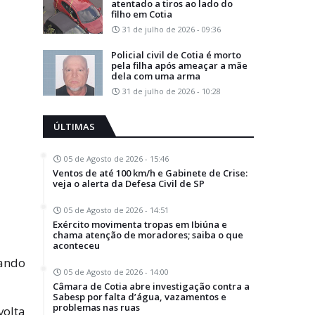
atentado a tiros ao lado do
filho em Cotia
31 de julho de 2026 - 09:36
Policial civil de Cotia é morto
pela filha após ameaçar a mãe
dela com uma arma
31 de julho de 2026 - 10:28
ÚLTIMAS
05 de Agosto de 2026 - 15:46
Ventos de até 100 km/h e Gabinete de Crise:
veja o alerta da Defesa Civil de SP
05 de Agosto de 2026 - 14:51
Exército movimenta tropas em Ibiúna e
chama atenção de moradores; saiba o que
aconteceu
tando
05 de Agosto de 2026 - 14:00
Câmara de Cotia abre investigação contra a
Sabesp por falta d’água, vazamentos e
problemas nas ruas
volta