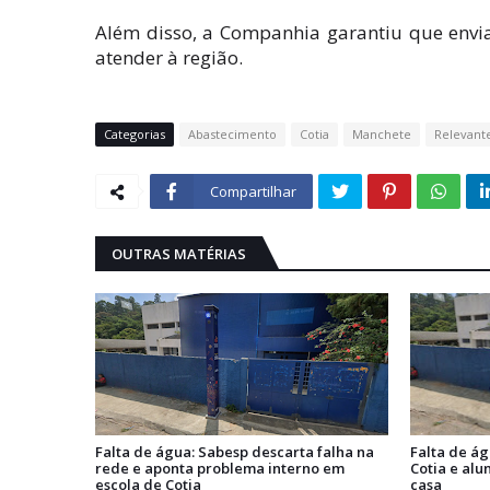
Além disso, a Companhia garantiu que envia
atender à região.
Categorias
Abastecimento
Cotia
Manchete
Relevant
Compartilhar
OUTRAS MATÉRIAS
Falta de água: Sabesp descarta falha na
Falta de á
rede e aponta problema interno em
Cotia e alu
escola de Cotia
casa