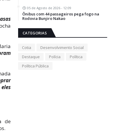
05 de Agosto de 2026 - 12:09
Ônibus com 44 passageiros pega fogo na
casas
Rodovia Bunjiro Nakao
Rocha
CATEGORIAS
Maria
Cotia
Desenvolvimento Social
foram
Destaque
Polícia
Política
Política Pública
 nada
mprar
 eles
a de
os.