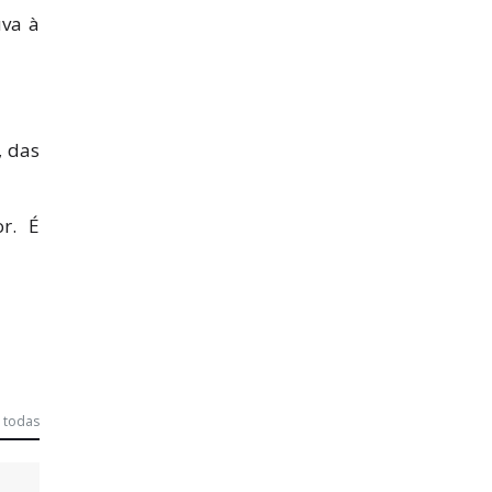
uva à
, das
or. É
 todas