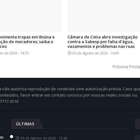
ovimenta tropas em Ibiúna e
Câmara de Cotia abre investigação
ção de moradores; saiba o
contra a Sabesp por falta d’água,
eceu
vazamentos e problemas nas ruas
to de 2026 - 14:51
05 de Agosto de 2026 - 14:00
Próxima Post
Cia não autoriza reprodução de conteúdo sem autorização prévia. Caso qu
 conteúdos, favor entrar em contato conosco por nossas redes sociais ou
97717-3516
ÚLTIMAS
em
05 de Agosto de 2026 - 15:46