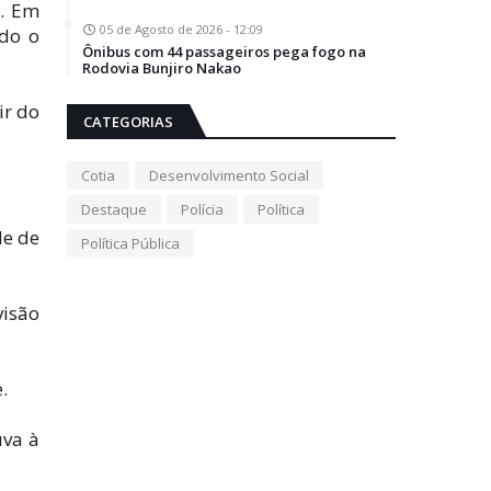
a. Em
05 de Agosto de 2026 - 12:09
ndo o
Ônibus com 44 passageiros pega fogo na
Rodovia Bunjiro Nakao
ir do
CATEGORIAS
Cotia
Desenvolvimento Social
Destaque
Polícia
Política
de de
Política Pública
visão
.
uva à