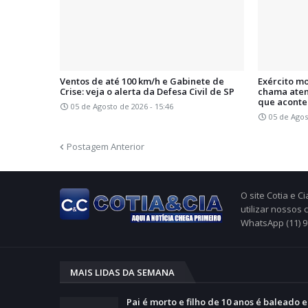
Ventos de até 100 km/h e Gabinete de
Exército m
Crise: veja o alerta da Defesa Civil de SP
chama aten
que acont
05 de Agosto de 2026 - 15:46
05 de Agos
Postagem Anterior
O site Cotia e 
utilizar nossos
WhatsApp (11) 
MAIS LIDAS DA SEMANA
Pai é morto e filho de 10 anos é baleado 