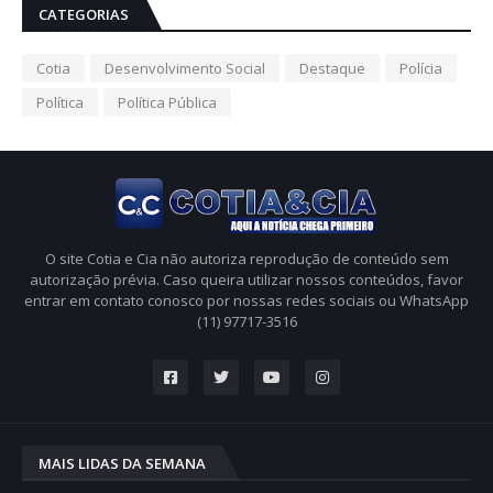
CATEGORIAS
Cotia
Desenvolvimento Social
Destaque
Polícia
Política
Política Pública
O site Cotia e Cia não autoriza reprodução de conteúdo sem
autorização prévia. Caso queira utilizar nossos conteúdos, favor
entrar em contato conosco por nossas redes sociais ou WhatsApp
(11) 97717-3516
MAIS LIDAS DA SEMANA