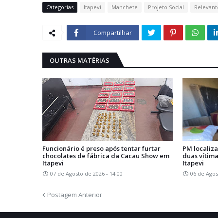
Categorias
Itapevi
Manchete
Projeto Social
Relevant
Compartilhar
OUTRAS MATÉRIAS
Funcionário é preso após tentar furtar
PM localiz
chocolates de fábrica da Cacau Show em
duas vítim
Itapevi
Itapevi
07 de Agosto de 2026 - 14:00
06 de Agos
Postagem Anterior