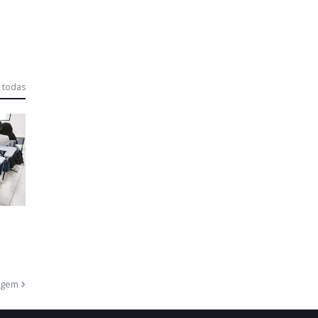
 todas
agem