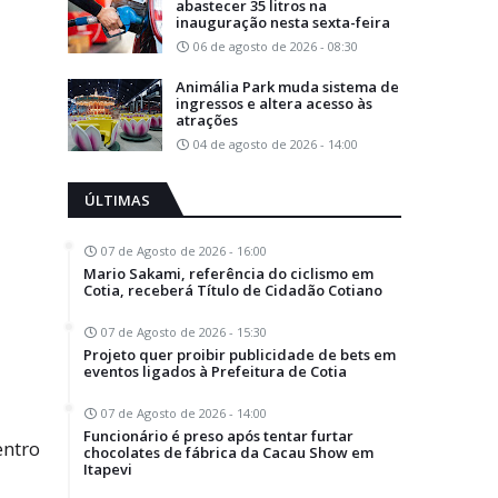
abastecer 35 litros na
inauguração nesta sexta-feira
06 de agosto de 2026 - 08:30
Animália Park muda sistema de
ingressos e altera acesso às
atrações
04 de agosto de 2026 - 14:00
ÚLTIMAS
07 de Agosto de 2026 - 16:00
Mario Sakami, referência do ciclismo em
Cotia, receberá Título de Cidadão Cotiano
07 de Agosto de 2026 - 15:30
Projeto quer proibir publicidade de bets em
eventos ligados à Prefeitura de Cotia
07 de Agosto de 2026 - 14:00
Funcionário é preso após tentar furtar
entro
chocolates de fábrica da Cacau Show em
Itapevi