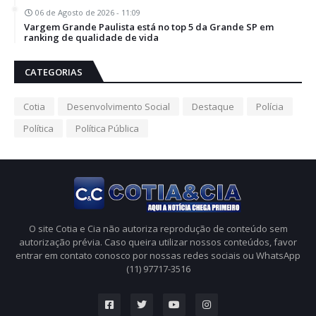
06 de Agosto de 2026 - 11:09
Vargem Grande Paulista está no top 5 da Grande SP em
ranking de qualidade de vida
CATEGORIAS
Cotia
Desenvolvimento Social
Destaque
Polícia
Política
Política Pública
O site Cotia e Cia não autoriza reprodução de conteúdo sem
autorização prévia. Caso queira utilizar nossos conteúdos, favor
entrar em contato conosco por nossas redes sociais ou WhatsApp
(11) 97717-3516