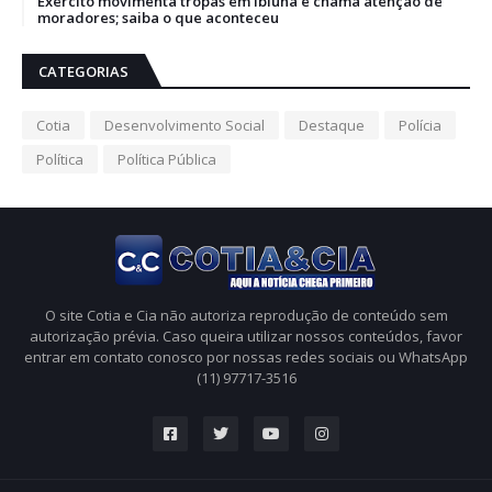
Exército movimenta tropas em Ibiúna e chama atenção de
moradores; saiba o que aconteceu
CATEGORIAS
Cotia
Desenvolvimento Social
Destaque
Polícia
Política
Política Pública
O site Cotia e Cia não autoriza reprodução de conteúdo sem
autorização prévia. Caso queira utilizar nossos conteúdos, favor
entrar em contato conosco por nossas redes sociais ou WhatsApp
(11) 97717-3516