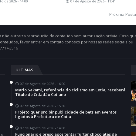
to de 2026 - 14:00
07 de Agosto de 2026 - 11:41
Próxima Post
Cia não autoriza reprodução de conteúdo sem autorização prévia. Caso qu
 conteúdos, favor entrar em contato conosco por nossas redes sociais ou
97717-3516
ÚLTIMAS
07 de Agosto de 2026 - 16:00
Mario Sakami, referência do ciclismo em Cotia, receberá
Título de Cidadão Cotiano
07 de Agosto de 2026 - 15:30
Projeto quer proibir publicidade de bets em eventos
a
ligados à Prefeitura de Cotia
07 de Agosto de 2026 - 14:00
Funcionário é preso após tentar furtar chocolates de
 e