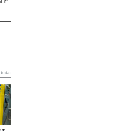
al nº
 todas
 em