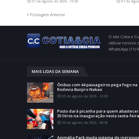
07 de Agosto de 2026 - 15:30
07 de Agos
Postagem Anterior
O site Cotia e 
utilizar nossos
WhatsApp (11) 
MAIS LIDAS DA SEMANA
Ônibus com 44 passageiros pega fogo na
Rodovia Bunjiro Nakao
05 de agosto de 2026 - 12:09
Posto dará picanha para quem abastecer
35 litros na inauguração nesta sexta-feir
06 de agosto de 2026 - 08:30
Animália Park muda sistema de ingressos