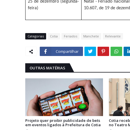
25 de dezembro (segunda-
Natal - Feriado nacional
feira)
10.607, de 19 de dezem
Categorias
Cotia
Feriados
Manchete
Relevante
Compartilhar
OUTRAS MATÉRIAS
Projeto quer proibir publicidade de bets
Cotia receb
em eventos ligados à Prefeitura de Cotia
no Teatro 