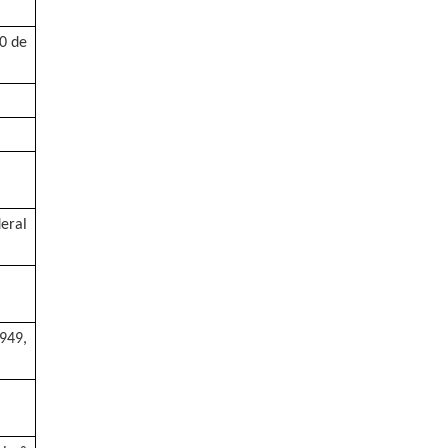
30 de
deral
949,