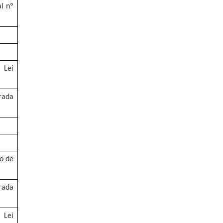
al nº
 Lei
erada
ço de
erada
 Lei