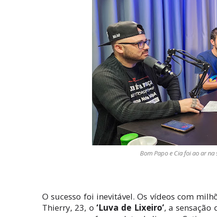
Bom Papo e Cia foi ao ar na s
O sucesso foi inevitável. Os vídeos com milh
Thierry, 23, o
‘Luva de Lixeiro’
, a sensação