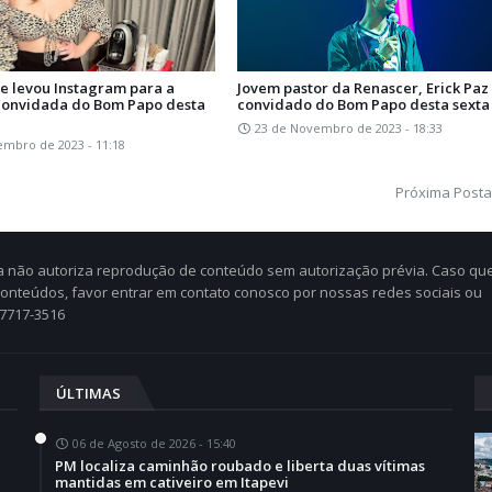
ue levou Instagram para a
Jovem pastor da Renascer, Erick Paz 
a convidada do Bom Papo desta
convidado do Bom Papo desta sexta 
23 de Novembro de 2023 - 18:33
embro de 2023 - 11:18
Próxima Post
Cia não autoriza reprodução de conteúdo sem autorização prévia. Caso qu
 conteúdos, favor entrar em contato conosco por nossas redes sociais ou
97717-3516
ÚLTIMAS
06 de Agosto de 2026 - 15:40
PM localiza caminhão roubado e liberta duas vítimas
mantidas em cativeiro em Itapevi