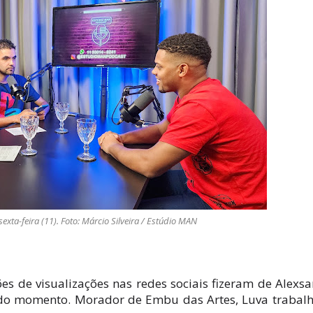
exta-feira (11). Foto: Márcio Silveira / Estúdio MAN
ões de visualizações nas redes sociais fizeram de Alexs
 do momento. Morador de Embu das Artes, Luva trabal