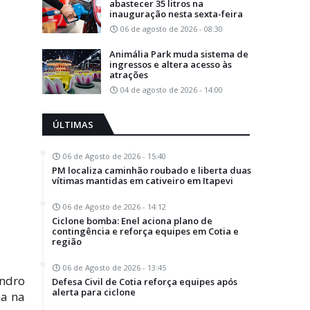
abastecer 35 litros na
inauguração nesta sexta-feira
06 de agosto de 2026 - 08:30
Animália Park muda sistema de
ingressos e altera acesso às
atrações
04 de agosto de 2026 - 14:00
ÚLTIMAS
06 de Agosto de 2026 - 15:40
PM localiza caminhão roubado e liberta duas
vítimas mantidas em cativeiro em Itapevi
06 de Agosto de 2026 - 14:12
Ciclone bomba: Enel aciona plano de
contingência e reforça equipes em Cotia e
região
06 de Agosto de 2026 - 13:45
andro
Defesa Civil de Cotia reforça equipes após
alerta para ciclone
ha na