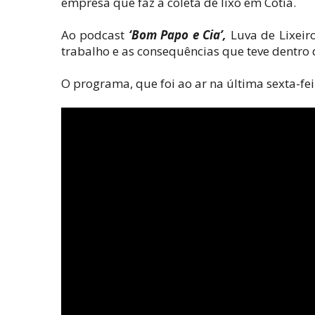
empresa que faz a coleta de lixo em Cotia.
Ao podcast
‘Bom Papo e Cia’,
Luva de Lixeir
trabalho e as consequências que teve dentro
O programa, que foi ao ar na última sexta-feir