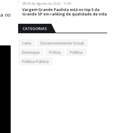
06 de Agosto de 2026 - 11:09
Vargem Grande Paulista está no top 5 da
Grande SP em ranking de qualidade de vida
ia no
CATEGORIAS
Cotia
Desenvolvimento Social
Destaque
Polícia
Política
Política Pública