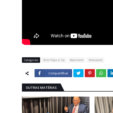
Categorias
Bom Papo e Cia
Manchete
Relevante
Compartilhar
OUTRAS MATÉRIAS