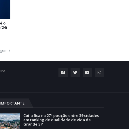
é o
(24)
agem
eira
IMPORTANTE
Cotia fica na 27ª posição entre 39 cidades
em ranking de qualidade de vida da
Grande SP