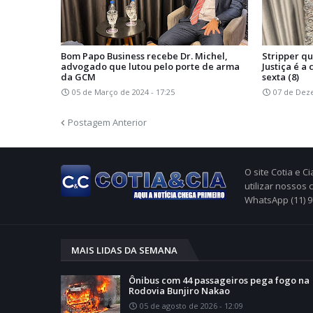
Bom Papo Business recebe Dr. Michel,
Stripper q
advogado que lutou pelo porte de arma
Justiça é 
da GCM
sexta (8)
05 de Março de 2024 - 17:25
07 de Dez
Postagem Anterior
O site Cotia e 
utilizar nossos
WhatsApp (11) 
MAIS LIDAS DA SEMANA
Ônibus com 44 passageiros pega fogo na
Rodovia Bunjiro Nakao
05 de agosto de 2026 - 12:09