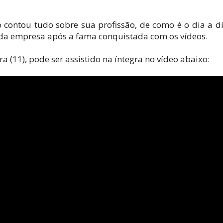
o contou tudo sobre sua profissão, de como é o dia a d
 da empresa após a fama conquistada com os vídeos.
a (11), pode ser assistido na íntegra no vídeo abaixo: