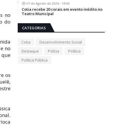
07 de Agosto de 2026 - 14:00
Cotia recebe 20 corais em evento inédito no
Teatro Municipal
os no
do do
CATEGORIAS
enida
Cotia
Desenvolvimento Social
 e no
Destaque
Polícia
Política
a que
Política Pública
re os
uelê,
estre
úsica
onal.
rioca