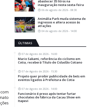
abastecer 35 litros na
inauguração nesta sexta-feira
06 de agosto de 2026 - 08:30
Animália Park muda sistema de
ingressos e altera acesso às
atrações
04 de agosto de 2026 - 14:00
ÚLTIMAS
07 de Agosto de 2026 - 16:00
Mario Sakami, referência do ciclismo em
Cotia, receberá Título de Cidadão Cotiano
07 de Agosto de 2026 - 15:30
Projeto quer proibir publicidade de bets em
eventos ligados à Prefeitura de Cotia
07 de Agosto de 2026 - 14:00
a com
Funcionário é preso após tentar furtar
rmato
chocolates de fábrica da Cacau Show em
Itapevi
ções