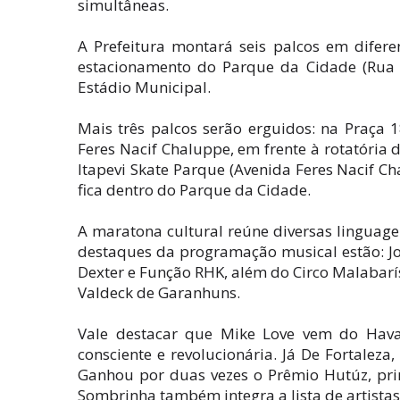
simultâneas.
A Prefeitura montará seis palcos em diferen
estacionamento do Parque da Cidade (Rua P
Estádio Municipal.
Mais três palcos serão erguidos: na Praça 1
Feres Nacif Chaluppe, em frente à rotatória
Itapevi Skate Parque (Avenida Feres Nacif Ch
fica dentro do Parque da Cidade.
A maratona cultural reúne diversas linguagen
destaques da programação musical estão: J
Dexter e Função RHK, além do Circo Malabar
Valdeck de Garanhuns.
Vale destacar que Mike Love vem do Havaí
consciente e revolucionária. Já De Fortalez
Ganhou por duas vezes o Prêmio Hutúz, prin
Sombrinha também integra a lista de artistas