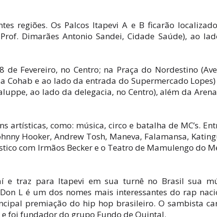
tes regiões. Os Palcos Itapevi A e B ficarão localizad
rof. Dimarães Antonio Sandei, Cidade Saúde), ao la
8 de Fevereiro, no Centro; na Praça do Nordestino (Av
 da Cohab e ao lado da entrada do Supermercado Lopes)
aluppe, ao lado da delegacia, no Centro), além da Aren
s artísticas, como: música, circo e batalha de MC’s. Ent
ohnny Hooker, Andrew Tosh, Maneva, Falamansa, Kating
ístico com Irmãos Becker e o Teatro de Mamulengo do M
 e traz para Itapevi em sua turnê no Brasil sua m
a, Don L é um dos nomes mais interessantes do rap naci
cipal premiação do hip hop brasileiro. O sambista ca
 e foi fundador do grupo Fundo de Quintal.