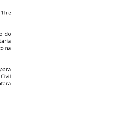
11h e
no do
taria
to na
 para
Civil
ntará