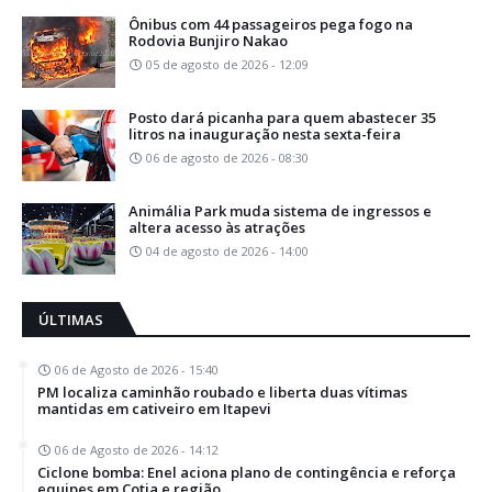
Ônibus com 44 passageiros pega fogo na
Rodovia Bunjiro Nakao
05 de agosto de 2026 - 12:09
Posto dará picanha para quem abastecer 35
litros na inauguração nesta sexta-feira
06 de agosto de 2026 - 08:30
Animália Park muda sistema de ingressos e
altera acesso às atrações
04 de agosto de 2026 - 14:00
ÚLTIMAS
06 de Agosto de 2026 - 15:40
PM localiza caminhão roubado e liberta duas vítimas
mantidas em cativeiro em Itapevi
06 de Agosto de 2026 - 14:12
Ciclone bomba: Enel aciona plano de contingência e reforça
equipes em Cotia e região