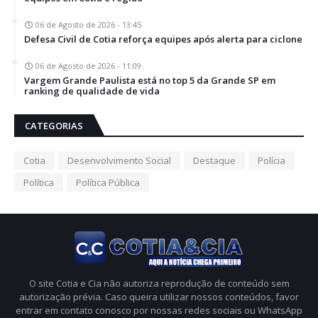
06 de Agosto de 2026 - 13:45
Defesa Civil de Cotia reforça equipes após alerta para ciclone
06 de Agosto de 2026 - 11:09
Vargem Grande Paulista está no top 5 da Grande SP em
ranking de qualidade de vida
CATEGORIAS
Cotia
Desenvolvimento Social
Destaque
Polícia
Política
Política Pública
O site Cotia e Cia não autoriza reprodução de conteúdo sem
autorização prévia. Caso queira utilizar nossos conteúdos, favor
entrar em contato conosco por nossas redes sociais ou WhatsApp