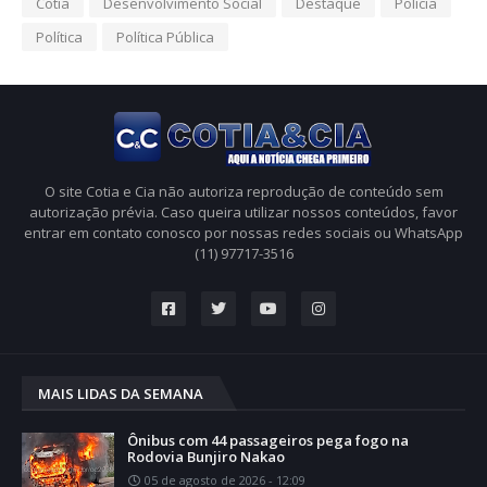
Cotia
Desenvolvimento Social
Destaque
Polícia
Política
Política Pública
O site Cotia e Cia não autoriza reprodução de conteúdo sem
autorização prévia. Caso queira utilizar nossos conteúdos, favor
entrar em contato conosco por nossas redes sociais ou WhatsApp
(11) 97717-3516
MAIS LIDAS DA SEMANA
Ônibus com 44 passageiros pega fogo na
Rodovia Bunjiro Nakao
05 de agosto de 2026 - 12:09