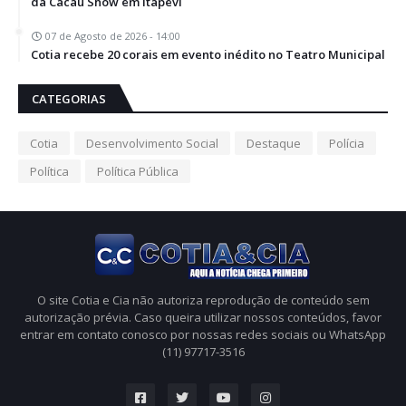
da Cacau Show em Itapevi
07 de Agosto de 2026 - 14:00
Cotia recebe 20 corais em evento inédito no Teatro Municipal
CATEGORIAS
Cotia
Desenvolvimento Social
Destaque
Polícia
Política
Política Pública
O site Cotia e Cia não autoriza reprodução de conteúdo sem
autorização prévia. Caso queira utilizar nossos conteúdos, favor
entrar em contato conosco por nossas redes sociais ou WhatsApp
(11) 97717-3516