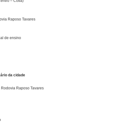
entro – Cotia)
dovia Raposo Tavares
pal de ensino
ário da cidade
a Rodovia Raposo Tavares
o