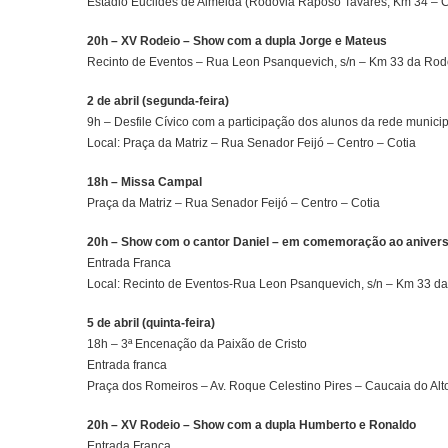
Estádio Euclides de Almeida (Rodovia Raposo Tavares, Km 34 – C
20h – XV Rodeio – Show com a dupla Jorge e Mateus
Recinto de Eventos – Rua Leon Psanquevich, s/n – Km 33 da Ro
2 de abril (segunda-feira)
9h – Desfile Cívico com a participação dos alunos da rede munici
Local: Praça da Matriz – Rua Senador Feijó – Centro – Cotia
18h – Missa Campal
Praça da Matriz – Rua Senador Feijó – Centro – Cotia
20h – Show com o cantor Daniel – em comemoração ao anivers
Entrada Franca
Local: Recinto de Eventos-Rua Leon Psanquevich, s/n – Km 33 d
5 de abril (quinta-feira)
18h – 3ª Encenação da Paixão de Cristo
Entrada franca
Praça dos Romeiros – Av. Roque Celestino Pires – Caucaia do Alt
20h – XV Rodeio – Show com a dupla Humberto e Ronaldo
Entrada Franca