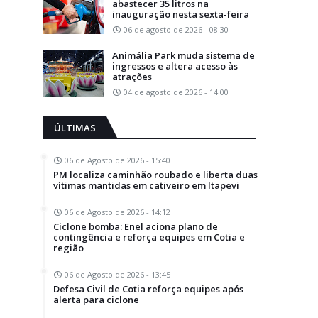
abastecer 35 litros na
inauguração nesta sexta-feira
06 de agosto de 2026 - 08:30
Animália Park muda sistema de
ingressos e altera acesso às
atrações
04 de agosto de 2026 - 14:00
ÚLTIMAS
06 de Agosto de 2026 - 15:40
PM localiza caminhão roubado e liberta duas
vítimas mantidas em cativeiro em Itapevi
06 de Agosto de 2026 - 14:12
Ciclone bomba: Enel aciona plano de
contingência e reforça equipes em Cotia e
região
06 de Agosto de 2026 - 13:45
Defesa Civil de Cotia reforça equipes após
alerta para ciclone