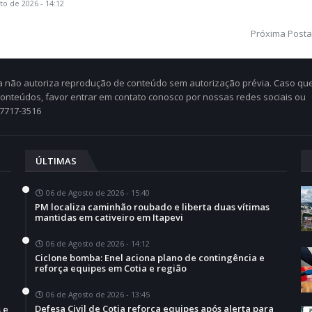
to de 2026 - 14:12
Próxima Post
Cia não autoriza reprodução de conteúdo sem autorização prévia. Caso qu
 conteúdos, favor entrar em contato conosco por nossas redes sociais ou
97717-3516
ÚLTIMAS
06 de Agosto de 2026 - 15:40
PM localiza caminhão roubado e liberta duas vítimas
mantidas em cativeiro em Itapevi
06 de Agosto de 2026 - 14:12
Ciclone bomba: Enel aciona plano de contingência e
a
reforça equipes em Cotia e região
06 de Agosto de 2026 - 13:45
Defesa Civil de Cotia reforça equipes após alerta para
 e