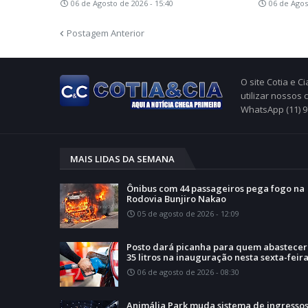
06 de Agosto de 2026 - 15:40
06 de Agos
Postagem Anterior
O site Cotia e 
utilizar nossos
WhatsApp (11) 
MAIS LIDAS DA SEMANA
Ônibus com 44 passageiros pega fogo na
Rodovia Bunjiro Nakao
05 de agosto de 2026 - 12:09
Posto dará picanha para quem abastecer
35 litros na inauguração nesta sexta-feir
06 de agosto de 2026 - 08:30
Animália Park muda sistema de ingressos