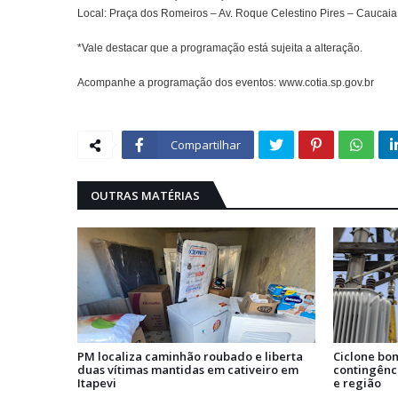
Local: Praça dos Romeiros – Av. Roque Celestino Pires – Caucaia 
*Vale destacar que a programação está sujeita a alteração.
Acompanhe a programação dos eventos: www.cotia.sp.gov.br
Compartilhar
OUTRAS MATÉRIAS
PM localiza caminhão roubado e liberta
Ciclone bo
duas vítimas mantidas em cativeiro em
contingênc
Itapevi
e região