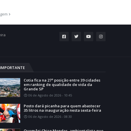
agem
eira
IMPORTANTE
Cotia fica na 27ª posição entre 39 cidades
em ranking de qualidade de vida da
Grande SP
06 de Agosto de 2026 - 10:45
Posto dará picanha para quem abastecer
35 litros na inauguração nesta sexta-feira
06 de Agosto de 2026 - 08:30
Quem foi Chico Mendes, ambientalista que