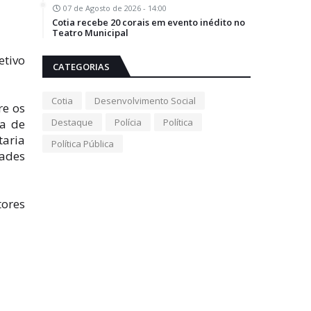
07 de Agosto de 2026 - 14:00
Cotia recebe 20 corais em evento inédito no
Teatro Municipal
etivo
CATEGORIAS
Cotia
Desenvolvimento Social
re os
Destaque
Polícia
Política
ha de
taria
Política Pública
dades
tores