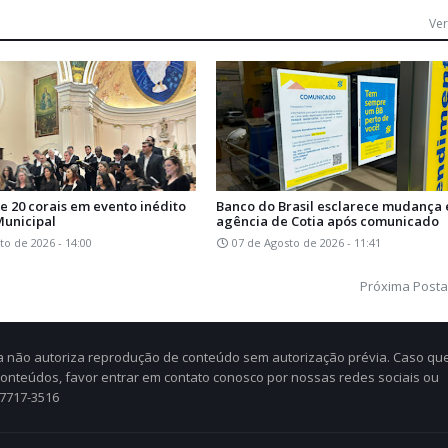
Ver
e 20 corais em evento inédito
Banco do Brasil esclarece mudança
Municipal
agência de Cotia após comunicado
to de 2026 - 14:00
07 de Agosto de 2026 - 11:41
Próxima Post
Cia não autoriza reprodução de conteúdo sem autorização prévia. Caso qu
 conteúdos, favor entrar em contato conosco por nossas redes sociais ou
97717-3516