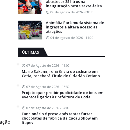
abastecer 35 litros na
inauguração nesta sexta-feira
06 de agosto de 2026 - 08:30
Animália Park muda sistema de
ingressos e altera acesso às
atrações
04 de agosto de 2026 - 14:00
ÚLTIMAS
07 de Agosto de 2026 - 16:00
Mario Sakami, referência do ciclismo em
Cotia, receberá Título de Cidadão Cotiano
07 de Agosto de 2026 - 15:30
Projeto quer proibir publicidade de bets em
eventos ligados à Prefeitura de Cotia
07 de Agosto de 2026 - 14:00
Funcionário é preso após tentar furtar
chocolates de fábrica da Cacau Show em
cação
Itapevi