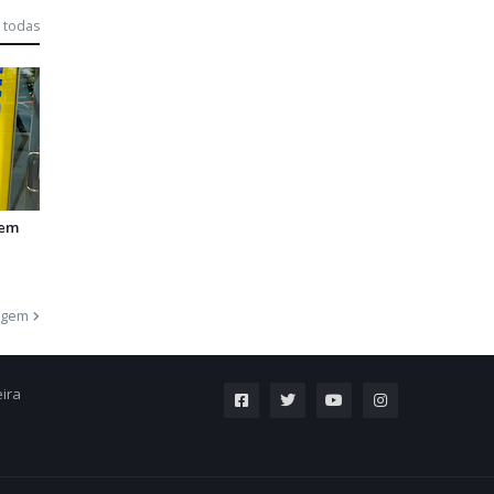
 todas
 em
agem
eira