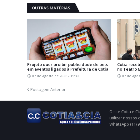
OUTRAS MATÉRIAS
Projeto quer proibir publicidade de bets
Cotia receb
em eventos ligados à Prefeitura de Cotia
no Teatro 
07 de Agosto de 2026 - 15:30
07 de Agos
Postagem Anterior
O site Cotia e 
utilizar nossos
WhatsApp (11) 