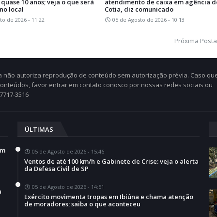
quase 10 anos; veja o que será
atendimento de caixa em agência d
no local
Cotia, diz comunicado
to de 2026 - 11:22
05 de Agosto de 2026 - 10:13
Próxima Post
Cia não autoriza reprodução de conteúdo sem autorização prévia. Caso qu
 conteúdos, favor entrar em contato conosco por nossas redes sociais ou
97717-3516
ÚLTIMAS
em
05 de Agosto de 2026 - 15:46
Ventos de até 100 km/h e Gabinete de Crise: veja o alerta
da Defesa Civil de SP
05 de Agosto de 2026 - 14:51
a
Exército movimenta tropas em Ibiúna e chama atenção
de moradores; saiba o que aconteceu