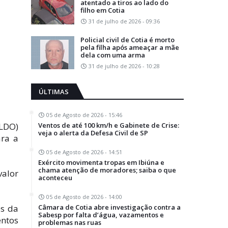
atentado a tiros ao lado do
filho em Cotia
31 de julho de 2026 - 09:36
Policial civil de Cotia é morto
pela filha após ameaçar a mãe
dela com uma arma
31 de julho de 2026 - 10:28
ÚLTIMAS
05 de Agosto de 2026 - 15:46
Ventos de até 100 km/h e Gabinete de Crise:
(LDO)
veja o alerta da Defesa Civil de SP
ara a
05 de Agosto de 2026 - 14:51
Exército movimenta tropas em Ibiúna e
chama atenção de moradores; saiba o que
valor
aconteceu
05 de Agosto de 2026 - 14:00
Câmara de Cotia abre investigação contra a
es da
Sabesp por falta d’água, vazamentos e
entos
problemas nas ruas