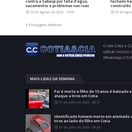
contra a Sabesp por falta d’água,
fechado há 
vazamentos e problemas nas ruas
construído 
05 de Agosto de 2026 - 14:00
05 de Agos
Postagem Anterior
O site Cotia e 
utilizar nossos
WhatsApp (11) 
MAIS LIDAS DA SEMANA
Pai é morto e filho de 10 anos é baleado 
ataque a tiros em Cotia
31 de julho de 2026 - 08:57
Identificado homem morto em atentado 
tiros ao lado do filho em Cotia
31 de julho de 2026 - 09:36