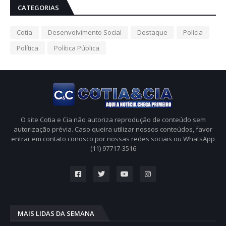
CATEGORIAS
Cotia
Desenvolvimento Social
Destaque
Polícia
Política
Política Pública
O site Cotia e Cia não autoriza reprodução de conteúdo sem
autorização prévia. Caso queira utilizar nossos conteúdos, favor
entrar em contato conosco por nossas redes sociais ou WhatsApp
(11) 97717-3516
MAIS LIDAS DA SEMANA