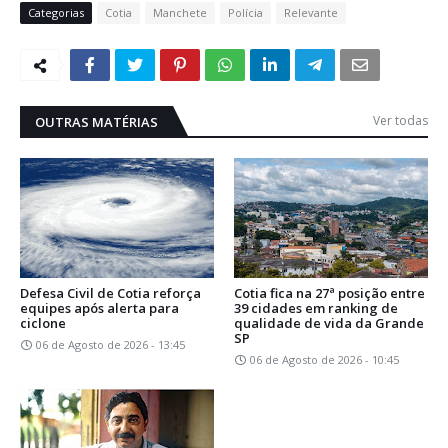
Categorias
Cotia
Manchete
Polícia
Relevante
Ver todas
OUTRAS MATÉRIAS
Defesa Civil de Cotia reforça
Cotia fica na 27ª posição entre
equipes após alerta para
39 cidades em ranking de
ciclone
qualidade de vida da Grande
SP
06 de Agosto de 2026 - 13:45
06 de Agosto de 2026 - 10:45