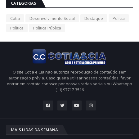
CATEGORIAS
Cotia
Desenvolvimento Social
Destaque
Polícia
Política
Política Pública
O site Cotia e Cia não autoriza reprodução de conteúdo sem
autorização prévia. Caso queira utilizar nossos conteúdos, favor
entrar em contato conosco por nossas redes sociais ou WhatsApp
(11) 97717-3516
MAIS LIDAS DA SEMANA