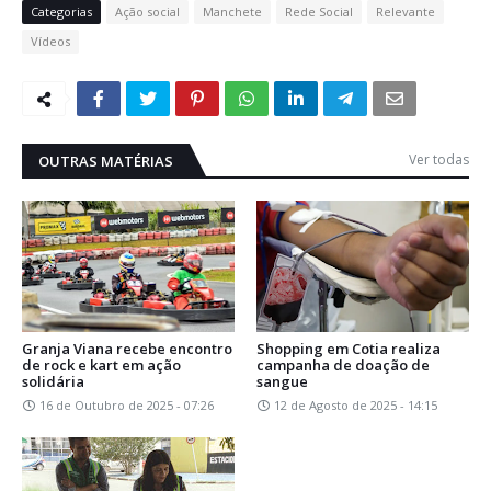
Categorias
Ação social
Manchete
Rede Social
Relevante
Vídeos
Ver todas
OUTRAS MATÉRIAS
Granja Viana recebe encontro
Shopping em Cotia realiza
de rock e kart em ação
campanha de doação de
solidária
sangue
16 de Outubro de 2025 - 07:26
12 de Agosto de 2025 - 14:15