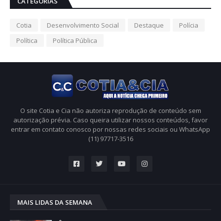
CATEGORIAS
Cotia
Desenvolvimento Social
Destaque
Polícia
Política
Política Pública
O site Cotia e Cia não autoriza reprodução de conteúdo sem
autorização prévia. Caso queira utilizar nossos conteúdos, favor
entrar em contato conosco por nossas redes sociais ou WhatsApp
(11) 97717-3516
MAIS LIDAS DA SEMANA