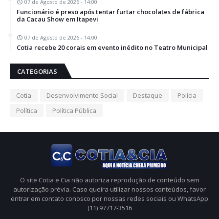
07 de Agosto de 2026 - 14:00
Funcionário é preso após tentar furtar chocolates de fábrica
da Cacau Show em Itapevi
07 de Agosto de 2026 - 14:00
Cotia recebe 20 corais em evento inédito no Teatro Municipal
CATEGORIAS
Cotia
Desenvolvimento Social
Destaque
Polícia
Política
Política Pública
O site Cotia e Cia não autoriza reprodução de conteúdo sem
autorização prévia. Caso queira utilizar nossos conteúdos, favor
entrar em contato conosco por nossas redes sociais ou WhatsApp
(11) 97717-3516